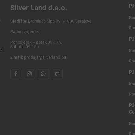
PJ
Silver Land d.o.o.
Ko
i
Sjedište
: Branilaca Šipa 39, 71000 Sarajevo
Ra
Radno vrijeme:
PJ
Ponedjeljak – petak 09-17h,
Subota: 09-15h
el
Ko
E mail:
prodaja@silverland.ba
Ra
PJ
Ko
Ra
PJ
Ce
Ko
Ra