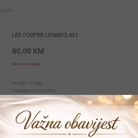
12.451
LEE COOPER LC06812.451
80,00
KM
Nema na stanju
Promjer: 37 MM
Vodootpornost: 3 ATM
Krunica: Obicna
Materija narukvice: Koza
Materijal kucista: Stainless-steel
Mehanizam: Quartz
Garancija: 12 mjeseci
Vrijeme dostave: 1-2 dana