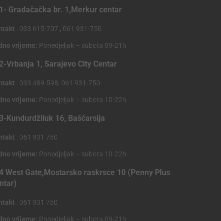
1- Gradačačka br. 1,Merkur centar
ntakt
: 033 615-707 , 061 931-750
dno vrijeme:
Ponedjeljak – subota 09-21h
2-Vrbanja 1, Sarajevo City Centar
ntakt
: 033 489-598, 061 931-750
dno vrijeme:
Ponedjeljak – subota 10-22h
3-Kundurdžiluk 16, Baščarsija
ntakt
: 061 931 750
dno vrijeme:
Ponedjeljak – subota 10-22h
4 West Gate,Mostarsko raskrsce 10 (Penny Plus
ntar)
ntakt
: 061 931 750
dno vrijeme:
Ponedjeljak – subota 09-21h