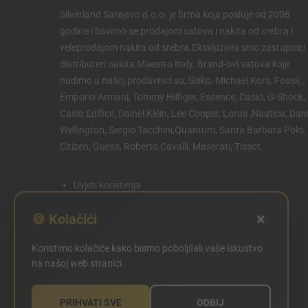
Silverland Sarajevo d.o.o. je firma koja posluje od 2008
godine i bavimo se prodajom satova i nakita od srebra i
veleprodajom nakita od srebra.Ekskluzivni smo zastupnici 
distributeri nakita Maestro Italy. Brand-ovi satova koje
nudimo u našoj prodavnici su, Seiko, Michael Kors, Fossil, ,
Emporio Armani, Tommy Hilfiger, Essence, Casio, G-Shock,
Casio Edifice, Dainel Klein, Lee Cooper, Lorus ,Nautica, Dani
Wellington, Sergio Tacchini,Quantum, Santa Barbara Polo,
Citizen, Guess, Roberto Cavalli, Maserati, Tissot.
Uvjeti korištenja
Politika privatnosti
×
🍪 Kolačići
Politika kolačića
Koristimo kolačiće kako bismo poboljšali vaše iskustvo
POSTAVKE KOLAČIĆA
na našoj web stranici.
PRIHVATI SVE
ODBIJ