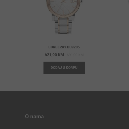
BURBERRY BU9205
Original
Current
621,90
KM
691,00
KM
price
price
DODAJ U KORPU
was:
is:
691,00 KM.
621,90 KM.
O nama