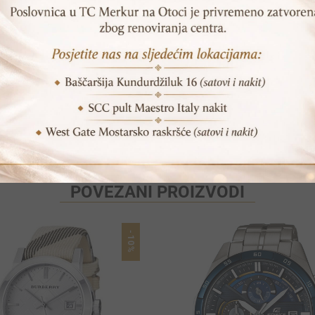
SKU:
LC06812.451
Print
Pošalji prijatelju
POVEZANI PROIZVODI
-10%