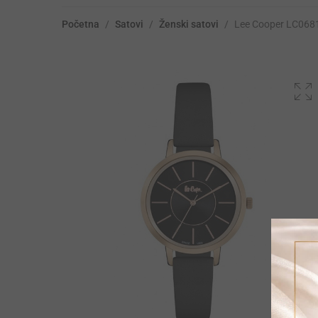
Početna
/
Satovi
/
Ženski satovi
/
Lee Cooper LC068