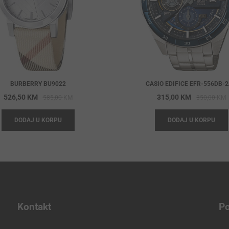
BURBERRY BU9022
CASIO EDIFICE EFR-556DB-
Original
Current
O
C
526,50
KM
315,00
KM
585,00
KM
350,00
KM
price
price
p
p
DODAJ U KORPU
DODAJ U KORPU
was:
is:
w
i
585,00 KM.
526,50 KM.
3
3
Kontakt
Po