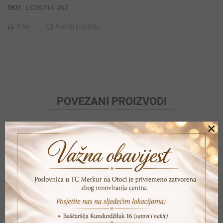
SKU:
LC06314.062
Print
Pošalji prijatelju
POVEZANI PROIZVODI
×