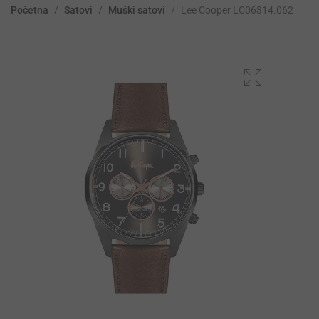
Početna
/
Satovi
/
Muški satovi
/
Lee Cooper LC06314.062