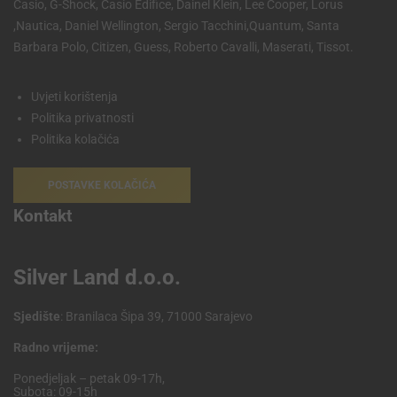
Casio, G-Shock, Casio Edifice, Dainel Klein, Lee Cooper, Lorus
,Nautica, Daniel Wellington, Sergio Tacchini,Quantum, Santa
Barbara Polo, Citizen, Guess, Roberto Cavalli, Maserati, Tissot.
Uvjeti korištenja
Politika privatnosti
Politika kolačića
POSTAVKE KOLAČIĆA
Kontakt
Silver Land d.o.o.
Sjedište
: Branilaca Šipa 39, 71000 Sarajevo
Radno vrijeme:
Ponedjeljak – petak 09-17h,
Subota: 09-15h