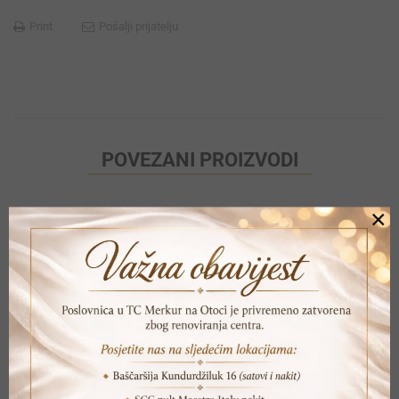
Print
Pošalji prijatelju
POVEZANI PROIZVODI
×