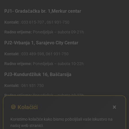
PJ1- Gradačačka br. 1,Merkur centar
Kontakt
: 033 615-707 , 061 931-750
Radno vrijeme:
Ponedjeljak – subota 09-21h
PJ2-Vrbanja 1, Sarajevo City Centar
Kontakt
: 033 489-598, 061 931-750
Radno vrijeme:
Ponedjeljak – subota 10-22h
PJ3-Kundurdžiluk 16, Baščarsija
Kontakt
: 061 931 750
Radno vrijeme:
Ponedjeljak – subota 10-22h
×
PJ4 West Gate,Mostarsko raskrsce 10 (Penny Plus
🍪 Kolačići
Centar)
Koristimo kolačiće kako bismo poboljšali vaše iskustvo na
Kontakt
: 061 931 750
našoj web stranici.