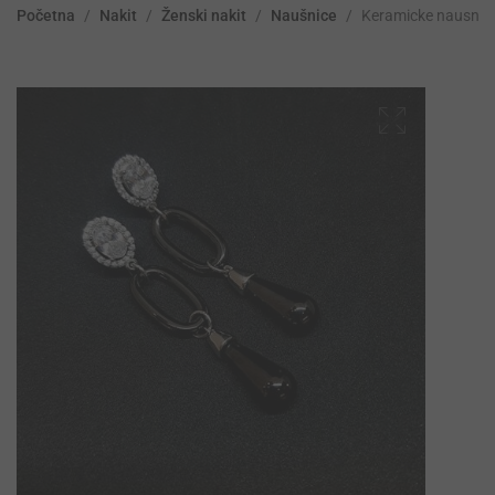
Početna
/
Nakit
/
Ženski nakit
/
Naušnice
/
Keramicke nausnic