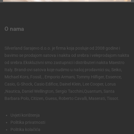
O nama
Silverland Sarajevo d.o.o. je firma koja posluje od 2008 godine i
bavimo se prodajom satova i nakita od srebra i veleprodajom nakita
od srebra.Ekskluzivni smo zastupnici i distributeri nakita Maestro
Italy. Brand-ovi satova koje nudimo u našoj prodavnici su, Seiko,
Michael Kors, Fossil, , Emporio Armani, Tommy Hilfiger, Essence,
Casio, G-Shock, Casio Edifice, Dainel Klein, Lee Cooper, Lorus
,Nautica, Daniel Wellington, Sergio Tacchini,Quantum, Santa
Barbara Polo, Citizen, Guess, Roberto Cavalli, Maserati, Tissot.
Uvjeti korištenja
Politika privatnosti
Politika kolačića