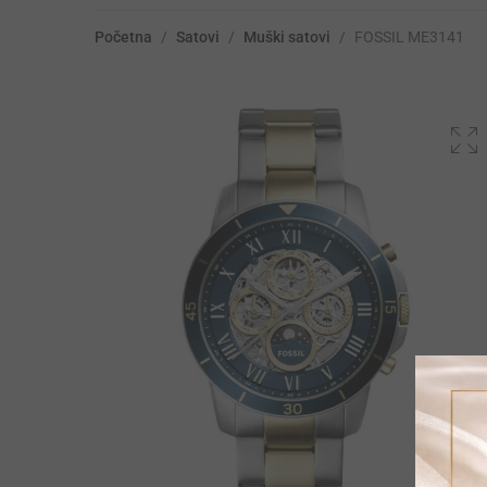
Početna
/
Satovi
/
Muški satovi
/
FOSSIL ME3141