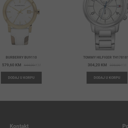
BURBERRY BU9110
TOMMY HILFIGER TH17818
Original
Current
O
C
579,60
KM
304,20
KM
644,00
KM
338,00
KM
price
price
p
p
DODAJ U KORPU
DODAJ U KORPU
was:
is:
w
i
644,00 KM.
579,60 KM.
3
3
Kontakt
Po