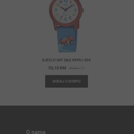
DJECIJI SAT Q&Q VR99J-004
Original
Current
53,10
KM
59,00
KM
price
price
DODAJ U KORPU
was:
is:
59,00 KM.
53,10 KM.
O nama