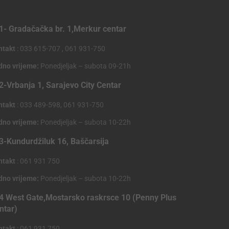
1- Gradačačka br. 1,Merkur centar
ntakt
: 033 615-707 , 061 931-750
dno vrijeme:
Ponedjeljak – subota 09-21h
2-Vrbanja 1, Sarajevo City Centar
ntakt
: 033 489-598, 061 931-750
dno vrijeme:
Ponedjeljak – subota 10-22h
3-Kundurdžiluk 16, Baščarsija
ntakt
: 061 931 750
dno vrijeme:
Ponedjeljak – subota 10-22h
4 West Gate,Mostarsko raskrsce 10 (Penny Plus
ntar)
ntakt
: 061 931 750