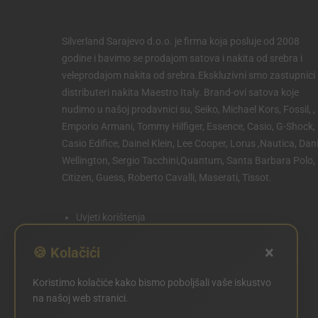
Silverland Sarajevo d.o.o. je firma koja posluje od 2008
godine i bavimo se prodajom satova i nakita od srebra i
veleprodajom nakita od srebra.Ekskluzivni smo zastupnici 
distributeri nakita Maestro Italy. Brand-ovi satova koje
nudimo u našoj prodavnici su, Seiko, Michael Kors, Fossil, ,
Emporio Armani, Tommy Hilfiger, Essence, Casio, G-Shock,
Casio Edifice, Dainel Klein, Lee Cooper, Lorus ,Nautica, Dani
Wellington, Sergio Tacchini,Quantum, Santa Barbara Polo,
Citizen, Guess, Roberto Cavalli, Maserati, Tissot.
Uvjeti korištenja
Politika privatnosti
×
🍪 Kolačići
Politika kolačića
Koristimo kolačiće kako bismo poboljšali vaše iskustvo
POSTAVKE KOLAČIĆA
na našoj web stranici.