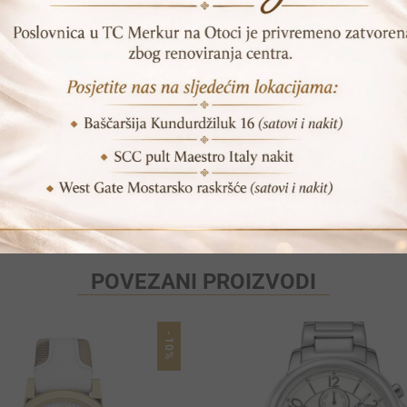
DODAJ U KORPU
Print
Pošalji prijatelju
POVEZANI PROIZVODI
-10%