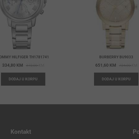
OMMY HILFIGER TH1781741
BURBERRY BU9033
Original
Current
O
C
334,80
KM
651,60
KM
372,00
KM
724,00
KM
price
price
p
p
DODAJ U KORPU
DODAJ U KORPU
was:
is:
w
i
372,00 KM.
334,80 KM.
7
6
Kontakt
Po