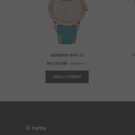
BURBERRY BU9112
T
Original
Current
561,60
KM
624,00
KM
price
price
DODAJ U KORPU
was:
is:
624,00 KM.
561,60 KM.
O nama