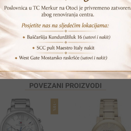
SKU:
MK3134
Print
Pošalji prijatelju
POVEZANI PROIZVODI
-10%