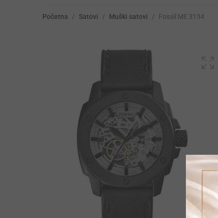
Početna
/
Satovi
/
Muški satovi
/
Fossil ME 3134