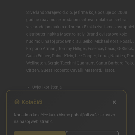
Silverland Sarajevo d.o.o. je firma koja posluje od 2008
godine i bavimo se prodajom satova i nakita od srebra i
veleprodajom nakita od srebra.Ekskluzivni smo zastupnici 
distributeri nakita Maestro Italy. Brand-ovi satova koje
nudimo u našoj prodavnici su, Seiko, Michael Kors, Fossil, ,
Emporio Armani, Tommy Hilfiger, Essence, Casio, G-Shock,
Casio Edifice, Dainel Klein, Lee Cooper, Lorus ,Nautica, Dani
Wellington, Sergio Tacchini,Quantum, Santa Barbara Polo,
Citizen, Guess, Roberto Cavalli, Maserati, Tissot.
Uvjeti korištenja
Politika privatnosti
×
🍪 Kolačići
Politika kolačića
Koristimo kolačiće kako bismo poboljšali vaše iskustvo
POSTAVKE KOLAČIĆA
na našoj web stranici.