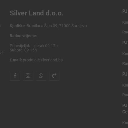
PJ
Silver Land d.o.o.
Ko
i
Sjedište
: Branilaca Šipa 39, 71000 Sarajevo
Ra
Radno vrijeme:
PJ
Ponedjeljak – petak 09-17h,
Subota: 09-15h
el
Ko
E mail:
prodaja@silverland.ba
Ra
PJ
Ko
Ra
PJ
Ce
Ko