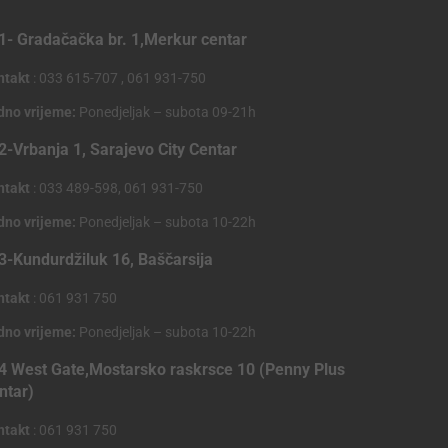
1- Gradačačka br. 1,Merkur centar
ntakt
: 033 615-707 , 061 931-750
dno vrijeme:
Ponedjeljak – subota 09-21h
2-Vrbanja 1, Sarajevo City Centar
ntakt
: 033 489-598, 061 931-750
dno vrijeme:
Ponedjeljak – subota 10-22h
3-Kundurdžiluk 16, Baščarsija
ntakt
: 061 931 750
dno vrijeme:
Ponedjeljak – subota 10-22h
4 West Gate,Mostarsko raskrsce 10 (Penny Plus
ntar)
ntakt
: 061 931 750