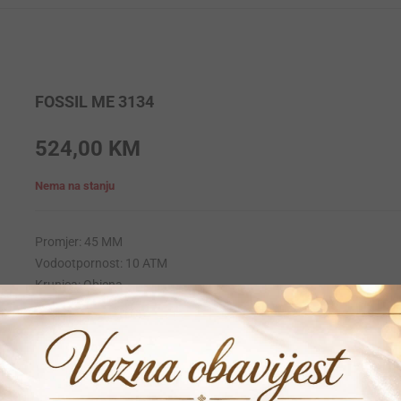
FOSSIL ME 3134
524,00
KM
Nema na stanju
Promjer: 45 MM
Vodootpornost: 10 ATM
Krunica: Obicna
Materija narukvice: Koza
Materijal kucista: Stainless-steel
Mehanizam: Automatic
Garancija: 24 mjeseca
Vrijeme dostave: 1-2 dana