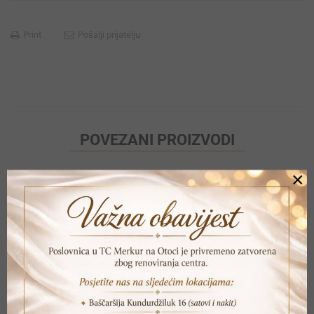
Print
Pošalji prijatelju
POVEZANI PROIZVODI
×