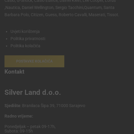
Casio, G-Shock, Casio Edifice, Dainel Klein, Lee Cooper, Lorus
,Nautica, Daniel Wellington, Sergio Tacchini,Quantum, Santa
Barbara Polo, Citizen, Guess, Roberto Cavalli, Maserati, Tissot.
Uvjeti korištenja
Politika privatnosti
Politika kolačića
POSTAVKE KOLAČIĆA
Kontakt
Silver Land d.o.o.
Sjedište
: Branilaca Šipa 39, 71000 Sarajevo
Radno vrijeme:
Ponedjeljak – petak 09-17h,
Subota: 09-15h