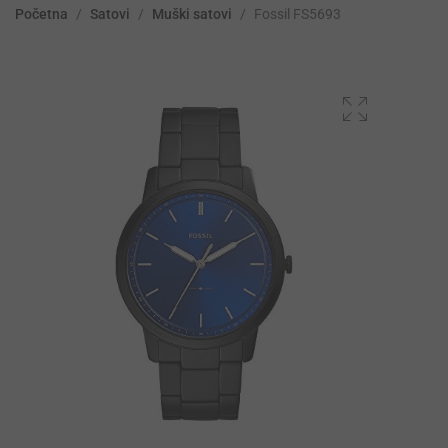
Početna
/
Satovi
/
Muški satovi
/
Fossil FS5693