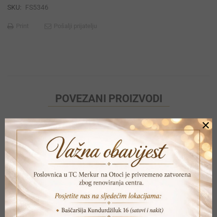
SKU:
FS5346
Print
Pošalji prijatelju
POVEZANI PROIZVODI
×