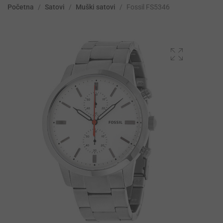
Početna
/
Satovi
/
Muški satovi
/
Fossil FS5346