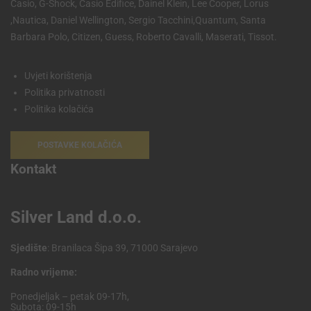
Casio, G-Shock, Casio Edifice, Dainel Klein, Lee Cooper, Lorus
,Nautica, Daniel Wellington, Sergio Tacchini,Quantum, Santa
Barbara Polo, Citizen, Guess, Roberto Cavalli, Maserati, Tissot.
Uvjeti korištenja
Politika privatnosti
Politika kolačića
POSTAVKE KOLAČIĆA
Kontakt
Silver Land d.o.o.
Sjedište
: Branilaca Šipa 39, 71000 Sarajevo
Radno vrijeme:
Ponedjeljak – petak 09-17h,
Subota: 09-15h