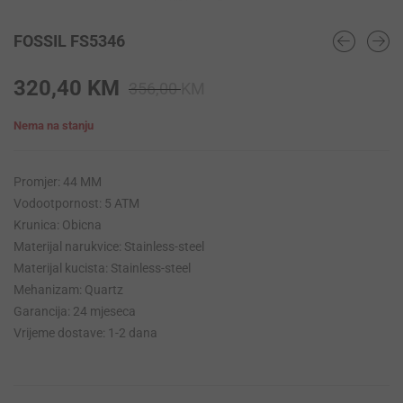
FOSSIL FS5346
Original
Current
320,40
KM
356,00
KM
price
price
Nema na stanju
was:
is:
356,00 KM.
320,40 KM.
Promjer: 44 MM
Vodootpornost: 5 ATM
Krunica: Obicna
Materijal narukvice: Stainless-steel
Materijal kucista: Stainless-steel
Mehanizam: Quartz
Garancija: 24 mjeseca
Vrijeme dostave: 1-2 dana