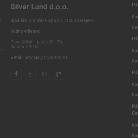
PJ
Silver Land d.o.o.
Ko
i
Sjedište
: Branilaca Šipa 39, 71000 Sarajevo
Ra
Radno vrijeme:
PJ
Ponedjeljak – petak 09-17h,
Subota: 09-15h
el
Ko
E mail:
prodaja@silverland.ba
Ra
PJ
Ko
Ra
PJ
Ce
Ko
Ra