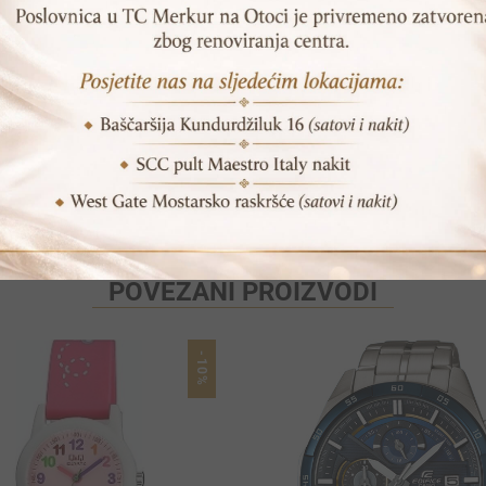
Print
Pošalji prijatelju
POVEZANI PROIZVODI
-10%