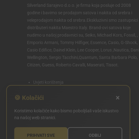
Silverland Sarajevo d.o.o. je firma koja posluje od 2008
godine i bavimo se prodajom satova i nakita od srebra i
veleprodajom nakita od srebra.Ekskluzivni smo zastupnici 
distributeri nakita Maestro Italy. Brand-ovi satova koje
nudimo u našoj prodavnici su, Seiko, Michael Kors, Fossil, ,
Emporio Armani, Tommy Hilfiger, Essence, Casio, G-Shock,
Casio Edifice, Dainel Klein, Lee Cooper, Lorus ,Nautica, Dani
Wellington, Sergio Tacchini,Quantum, Santa Barbara Polo,
Citizen, Guess, Roberto Cavalli, Maserati, Tissot.
Uvjeti korištenja
Politika privatnosti
×
🍪 Kolačići
Politika kolačića
Koristimo kolačiće kako bismo poboljšali vaše iskustvo
POSTAVKE KOLAČIĆA
na našoj web stranici.
PRIHVATI SVE
ODBIJ