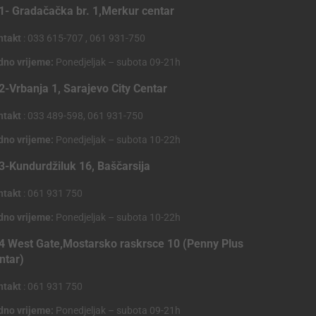
1- Gradačačka br. 1,Merkur centar
ntakt
: 033 615-707 , 061 931-750
dno vrijeme:
Ponedjeljak – subota 09-21h
2-Vrbanja 1, Sarajevo City Centar
ntakt
: 033 489-598, 061 931-750
dno vrijeme:
Ponedjeljak – subota 10-22h
3-Kundurdžiluk 16, Baščarsija
ntakt
: 061 931 750
dno vrijeme:
Ponedjeljak – subota 10-22h
4 West Gate,Mostarsko raskrsce 10 (Penny Plus
ntar)
ntakt
: 061 931 750
dno vrijeme:
Ponedjeljak – subota 09-21h