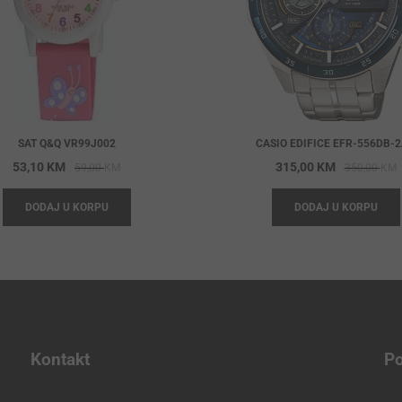
SAT Q&Q VR99J002
CASIO EDIFICE EFR-556DB-
Original
Current
O
C
53,10
KM
315,00
KM
59,00
KM
350,00
KM
price
price
p
p
DODAJ U KORPU
DODAJ U KORPU
was:
is:
w
i
59,00 KM.
53,10 KM.
3
3
Kontakt
Po