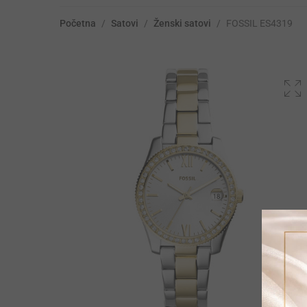
Početna
/
Satovi
/
Ženski satovi
/
FOSSIL ES4319