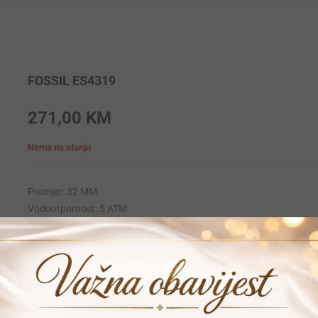
FOSSIL ES4319
271,00
KM
Nema na stanju
Promjer: 32 MM
Vodootpornost: 5 ATM
Krunica: Obicna
Materijal narukvice: Stainless-steel
Materijal kucista: Stainless-steel
Mehanizam: Quartz
Garancija: 24 mjeseca
Vrijeme dostave: 1-2 dana