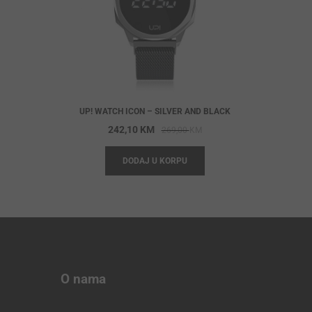
UP! WATCH ICON – SILVER AND BLACK
Original
Current
242,10
KM
269,00
KM
price
price
DODAJ U KORPU
was:
is:
269,00 KM.
242,10 KM.
O nama