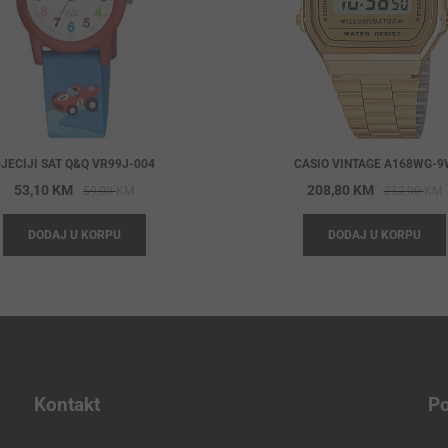
JECIJI SAT Q&Q VR99J-004
CASIO VINTAGE A168WG-9
Original
Current
O
C
53,10
KM
208,80
KM
59,00
KM
232,00
KM
price
price
p
p
DODAJ U KORPU
DODAJ U KORPU
was:
is:
w
i
59,00 KM.
53,10 KM.
2
2
Kontakt
Po