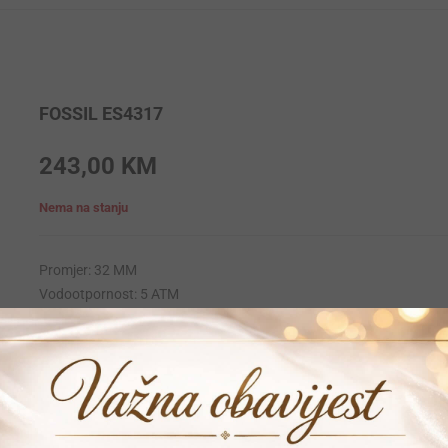
FOSSIL ES4317
243,00
KM
Nema na stanju
Promjer: 32 MM
Vodootpornost: 5 ATM
Krunica: Obicna
Materija narukvice: Stainless-steel
Materijal kucista: Stainless-steel
Mehanizam: Quartz
Garancija: 24 mjeseca
Vrijeme dostave: 1-2 dana