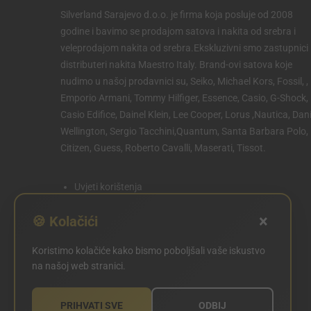
Silverland Sarajevo d.o.o. je firma koja posluje od 2008
godine i bavimo se prodajom satova i nakita od srebra i
veleprodajom nakita od srebra.Ekskluzivni smo zastupnici 
distributeri nakita Maestro Italy. Brand-ovi satova koje
nudimo u našoj prodavnici su, Seiko, Michael Kors, Fossil, ,
Emporio Armani, Tommy Hilfiger, Essence, Casio, G-Shock,
Casio Edifice, Dainel Klein, Lee Cooper, Lorus ,Nautica, Dani
Wellington, Sergio Tacchini,Quantum, Santa Barbara Polo,
Citizen, Guess, Roberto Cavalli, Maserati, Tissot.
Uvjeti korištenja
Politika privatnosti
×
🍪 Kolačići
Politika kolačića
Koristimo kolačiće kako bismo poboljšali vaše iskustvo
POSTAVKE KOLAČIĆA
na našoj web stranici.
PRIHVATI SVE
ODBIJ