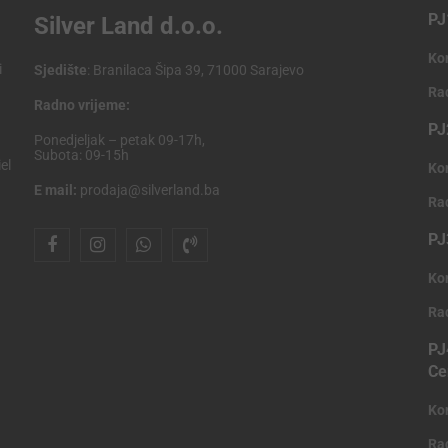
PJ
Silver Land d.o.o.
Ko
i
Sjedište
: Branilaca Šipa 39, 71000 Sarajevo
Ra
Radno vrijeme:
PJ
Ponedjeljak – petak 09-17h,
Subota: 09-15h
el
Ko
E mail:
prodaja@silverland.ba
Ra
PJ
Ko
Ra
PJ
Ce
Ko
Ra