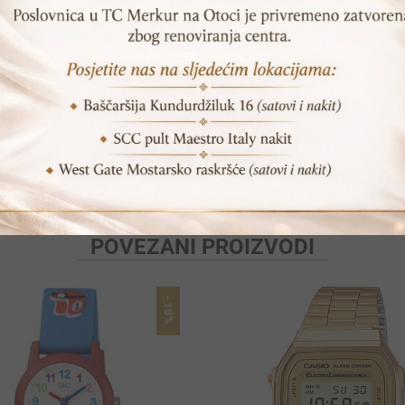
SKU:
ES4317
Print
Pošalji prijatelju
POVEZANI PROIZVODI
-10%