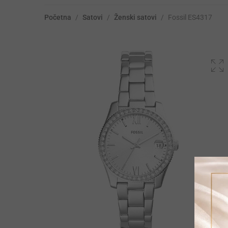
Početna
/
Satovi
/
Ženski satovi
/
Fossil ES4317