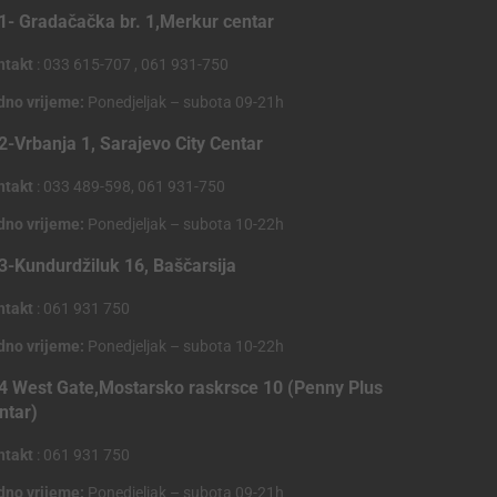
1- Gradačačka br. 1,Merkur centar
ntakt
: 033 615-707 , 061 931-750
dno vrijeme:
Ponedjeljak – subota 09-21h
2-Vrbanja 1, Sarajevo City Centar
ntakt
: 033 489-598, 061 931-750
dno vrijeme:
Ponedjeljak – subota 10-22h
3-Kundurdžiluk 16, Baščarsija
ntakt
: 061 931 750
dno vrijeme:
Ponedjeljak – subota 10-22h
4 West Gate,Mostarsko raskrsce 10 (Penny Plus
ntar)
ntakt
: 061 931 750
dno vrijeme:
Ponedjeljak – subota 09-21h