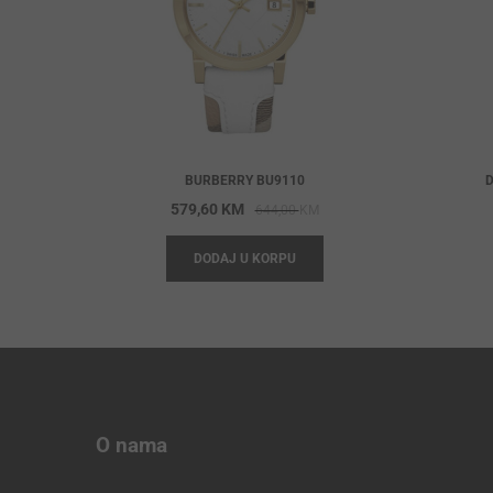
BURBERRY BU9110
D
Original
Current
579,60
KM
644,00
KM
price
price
DODAJ U KORPU
was:
is:
644,00 KM.
579,60 KM.
O nama