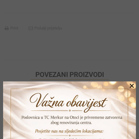
Print
Pošalji prijatelju
POVEZANI PROIZVODI
×