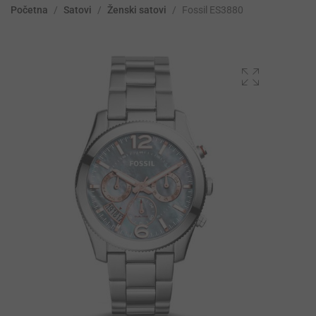
Početna
/
Satovi
/
Ženski satovi
/
Fossil ES3880