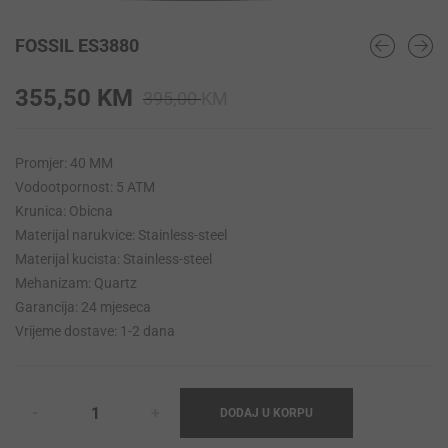
FOSSIL ES3880
Original
Current
355,50
KM
395,00
KM
price
price
was:
is:
Promjer: 40 MM
395,00 KM.
355,50 KM.
Vodootpornost: 5 ATM
Krunica: Obicna
Materijal narukvice: Stainless-steel
Materijal kucista: Stainless-steel
Mehanizam: Quartz
Garancija: 24 mjeseca
Vrijeme dostave: 1-2 dana
DODAJ U KORPU