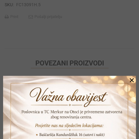
SKU:
FC13091H.5
Print
Pošalji prijatelju
POVEZANI PROIZVODI
×