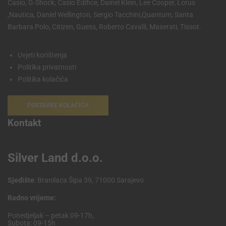
Casio, G-Shock, Casio Edifice, Dainel Klein, Lee Cooper, Lorus
,Nautica, Daniel Wellington, Sergio Tacchini,Quantum, Santa
Barbara Polo, Citizen, Guess, Roberto Cavalli, Maserati, Tissot.
Uvjeti korištenja
Politika privatnosti
Politika kolačića
POSTAVKE KOLAČIĆA
Kontakt
Silver Land d.o.o.
Sjedište
: Branilaca Šipa 39, 71000 Sarajevo
Radno vrijeme:
Ponedjeljak – petak 09-17h,
Subota: 09-15h