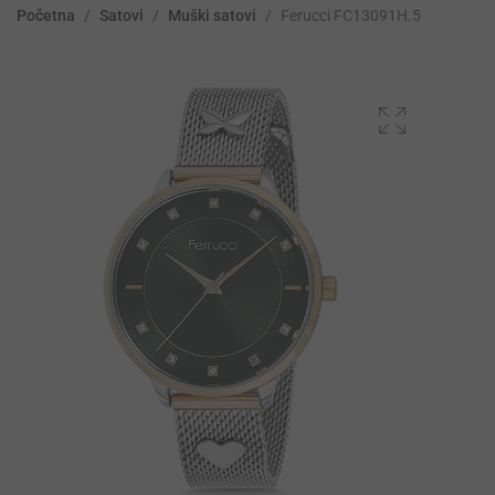
Početna
/
Satovi
/
Muški satovi
/
Ferucci FC13091H.5