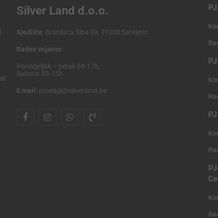
PJ
Silver Land d.o.o.
Ko
i
Sjedište
: Branilaca Šipa 39, 71000 Sarajevo
Ra
Radno vrijeme:
PJ
Ponedjeljak – petak 09-17h,
Subota: 09-15h
el
Ko
E mail:
prodaja@silverland.ba
Ra
PJ
Ko
Ra
PJ
Ce
Ko
Ra