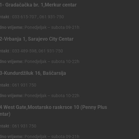
1- Gradačačka br. 1,Merkur centar
ntakt
: 033 615-707 , 061 931-750
dno vrijeme:
Ponedjeljak – subota 09-21h
2-Vrbanja 1, Sarajevo City Centar
ntakt
: 033 489-598, 061 931-750
dno vrijeme:
Ponedjeljak – subota 10-22h
3-Kundurdžiluk 16, Baščarsija
ntakt
: 061 931 750
dno vrijeme:
Ponedjeljak – subota 10-22h
4 West Gate,Mostarsko raskrsce 10 (Penny Plus
ntar)
ntakt
: 061 931 750
dno vrijeme:
Ponedjeljak – subota 09-21h