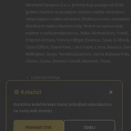
Silverland Sarajevo d.o.o. je firma koja posluje od 2008
godine i bavimo se prodajom satova i nakita od srebra i
veleprodajom nakita od srebra.Ekskluzivni smo zastupnici 
distributeri nakita Maestro Italy. Brand-ovi satova koje
nudimo u našoj prodavnici su, Seiko, Michael Kors, Fossil, ,
Emporio Armani, Tommy Hilfiger, Essence, Casio, G-Shock,
Casio Edifice, Dainel Klein, Lee Cooper, Lorus ,Nautica, Dani
Wellington, Sergio Tacchini,Quantum, Santa Barbara Polo,
Citizen, Guess, Roberto Cavalli, Maserati, Tissot.
Uvjeti korištenja
Politika privatnosti
×
🍪 Kolačići
Politika kolačića
Koristimo kolačiće kako bismo poboljšali vaše iskustvo
POSTAVKE KOLAČIĆA
na našoj web stranici.
PRIHVATI SVE
ODBIJ