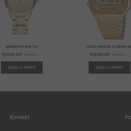
BURBERRY BU9134
CASIO VINTAGE A168WG-9
Original
Current
O
C
624,60
KM
208,80
KM
694,00
KM
232,00
KM
price
price
p
p
DODAJ U KORPU
DODAJ U KORPU
was:
is:
w
i
694,00 KM.
624,60 KM.
2
2
Kontakt
Po