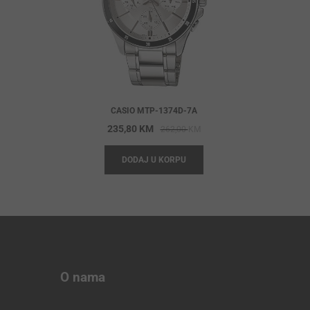
CASIO MTP-1374D-7A
Original
Current
235,80
KM
262,00
KM
price
price
DODAJ U KORPU
was:
is:
262,00 KM.
235,80 KM.
O nama