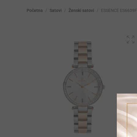
Početna
/
Satovi
/
Ženski satovi
/
ESSENCE ES6639