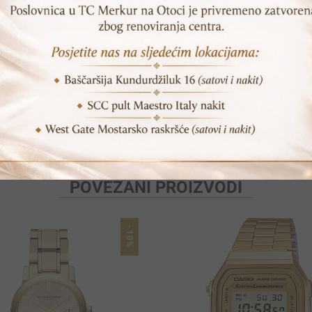
Print
Pošalji prijatelju
POVEZANI PROIZVODI
-10%