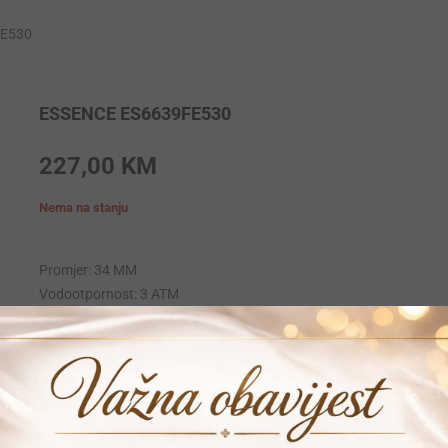
FE530
ESSENCE ES6639FE530
227,00
KM
Nema na stanju
Promjer: 34 MM
Vodootpornost: 3 ATM
Krunica: Obicna
Materijal narukvice: Stainless-steel
Materijal kucista: Stainless-steel
Mehanizam: Quartz
Garancija: 24 mjeseca
Vrijeme dostave: 1-2 dana