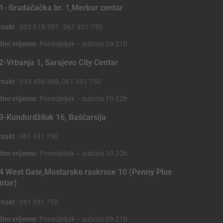
1- Gradačačka br. 1,Merkur centar
ntakt
: 033 615-707 , 061 931-750
dno vrijeme:
Ponedjeljak – subota 09-21h
2-Vrbanja 1, Sarajevo City Centar
ntakt
: 033 489-598, 061 931-750
dno vrijeme:
Ponedjeljak – subota 10-22h
3-Kundurdžiluk 16, Baščarsija
ntakt
: 061 931 750
dno vrijeme:
Ponedjeljak – subota 10-22h
4 West Gate,Mostarsko raskrsce 10 (Penny Plus
ntar)
ntakt
: 061 931 750
dno vrijeme:
Ponedjeljak – subota 09-21h