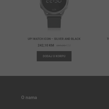
UP! WATCH ICON – SILVER AND BLACK
T
Original
Current
242,10
KM
269,00
KM
price
price
DODAJ U KORPU
was:
is:
269,00 KM.
242,10 KM.
O nama