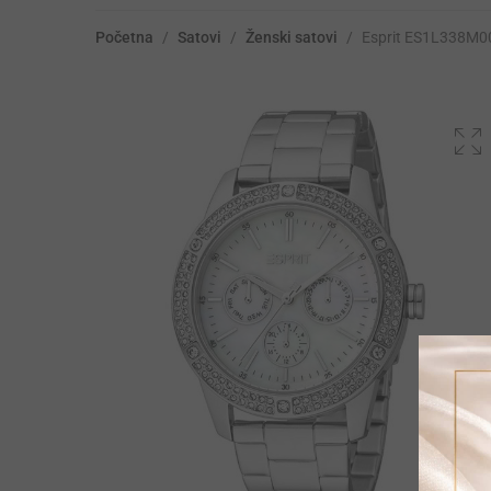
Početna
/
Satovi
/
Ženski satovi
/
Esprit ES1L338M0