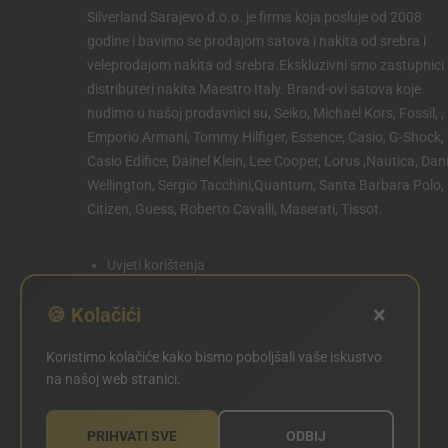
Silverland Sarajevo d.o.o. je firma koja posluje od 2008
godine i bavimo se prodajom satova i nakita od srebra i
veleprodajom nakita od srebra.Ekskluzivni smo zastupnici 
distributeri nakita Maestro Italy. Brand-ovi satova koje
nudimo u našoj prodavnici su, Seiko, Michael Kors, Fossil, ,
Emporio Armani, Tommy Hilfiger, Essence, Casio, G-Shock,
Casio Edifice, Dainel Klein, Lee Cooper, Lorus ,Nautica, Dani
Wellington, Sergio Tacchini,Quantum, Santa Barbara Polo,
Citizen, Guess, Roberto Cavalli, Maserati, Tissot.
Uvjeti korištenja
Politika privatnosti
×
🍪 Kolačići
Politika kolačića
Koristimo kolačiće kako bismo poboljšali vaše iskustvo
POSTAVKE KOLAČIĆA
na našoj web stranici.
PRIHVATI SVE
ODBIJ