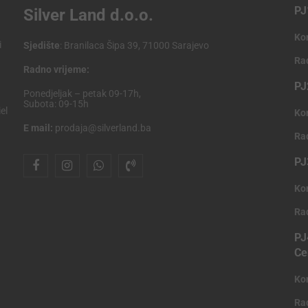
PJ
Silver Land d.o.o.
Ko
i
Sjedište
: Branilaca Šipa 39, 71000 Sarajevo
Ra
Radno vrijeme:
PJ
Ponedjeljak – petak 09-17h,
Subota: 09-15h
el
Ko
E mail:
prodaja@silverland.ba
Ra
PJ
Ko
Ra
PJ
Ce
Ko
Ra