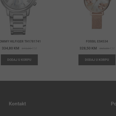
OMMY HILFIGER TH1781741
FOSSIL ES4534
Original
Current
O
C
334,80
KM
328,50
KM
372,00
KM
365,00
KM
price
price
p
p
DODAJ U KORPU
DODAJ U KORPU
was:
is:
w
i
372,00 KM.
334,80 KM.
3
3
Kontakt
Po