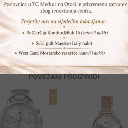
Print
Pošalji prijatelju
POVEZANI PROIZVODI
-10%