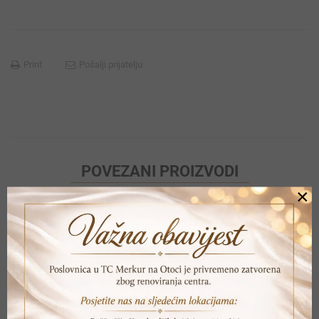
Print
Pošalji prijatelju
POVEZANI PROIZVODI
×