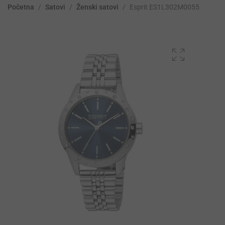
Početna
/
Satovi
/
Ženski satovi
/
Esprit ES1L302M0055