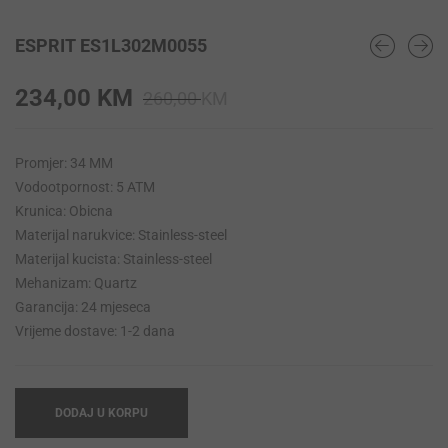
ESPRIT ES1L302M0055
Original
Current
234,00
KM
260,00
KM
price
price
was:
is:
Promjer: 34 MM
260,00 KM.
234,00 KM.
Vodootpornost: 5 ATM
Krunica: Obicna
Materijal narukvice: Stainless-steel
Materijal kucista: Stainless-steel
Mehanizam: Quartz
Garancija: 24 mjeseca
Vrijeme dostave: 1-2 dana
DODAJ U KORPU