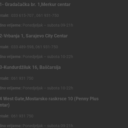
1- Gradačačka br. 1,Merkur centar
ntakt
: 033 615-707 , 061 931-750
dno vrijeme:
Ponedjeljak – subota 09-21h
2-Vrbanja 1, Sarajevo City Centar
ntakt
: 033 489-598, 061 931-750
dno vrijeme:
Ponedjeljak – subota 10-22h
3-Kundurdžiluk 16, Baščarsija
ntakt
: 061 931 750
dno vrijeme:
Ponedjeljak – subota 10-22h
4 West Gate,Mostarsko raskrsce 10 (Penny Plus
ntar)
ntakt
: 061 931 750
dno vrijeme:
Ponedjeljak – subota 09-21h