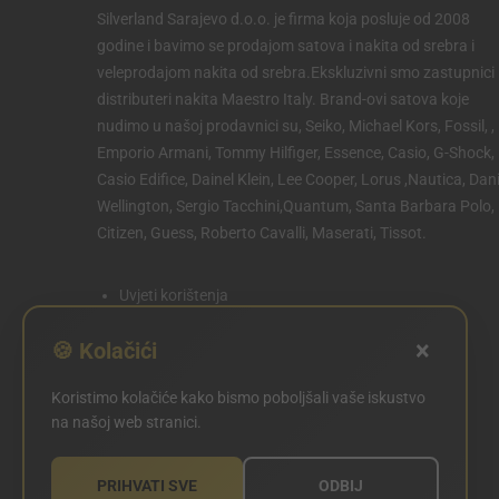
Silverland Sarajevo d.o.o. je firma koja posluje od 2008
godine i bavimo se prodajom satova i nakita od srebra i
veleprodajom nakita od srebra.Ekskluzivni smo zastupnici 
distributeri nakita Maestro Italy. Brand-ovi satova koje
nudimo u našoj prodavnici su, Seiko, Michael Kors, Fossil, ,
Emporio Armani, Tommy Hilfiger, Essence, Casio, G-Shock,
Casio Edifice, Dainel Klein, Lee Cooper, Lorus ,Nautica, Dani
Wellington, Sergio Tacchini,Quantum, Santa Barbara Polo,
Citizen, Guess, Roberto Cavalli, Maserati, Tissot.
Uvjeti korištenja
Politika privatnosti
×
🍪 Kolačići
Politika kolačića
Koristimo kolačiće kako bismo poboljšali vaše iskustvo
POSTAVKE KOLAČIĆA
na našoj web stranici.
PRIHVATI SVE
ODBIJ