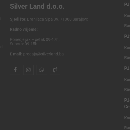
PJ
Silver Land d.o.o.
Ko
i
Sjedište
: Branilaca Šipa 39, 71000 Sarajevo
Ra
Radno vrijeme:
PJ
Ponedjeljak – petak 09-17h,
Subota: 09-15h
el
Ko
E mail:
prodaja@silverland.ba
Ra
PJ
Ko
Ra
PJ
Ce
Ko
Ra