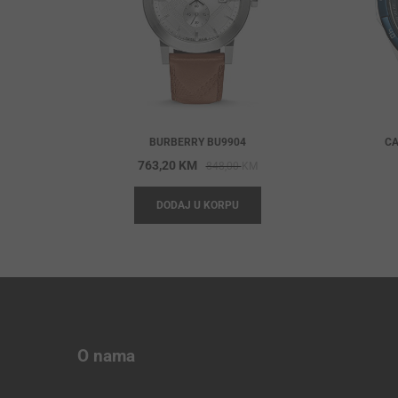
BURBERRY BU9904
CA
Original
Current
763,20
KM
848,00
KM
price
price
DODAJ U KORPU
was:
is:
848,00 KM.
763,20 KM.
O nama