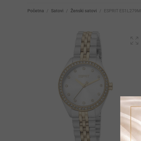
Početna
/
Satovi
/
Ženski satovi
/
ESPRIT ES1L279M