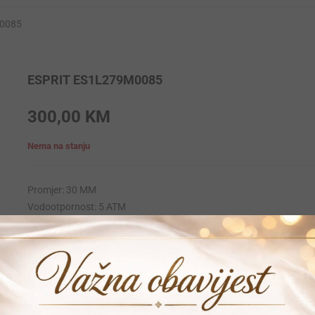
0085
ESPRIT ES1L279M0085
300,00
KM
Nema na stanju
Promjer: 30 MM
Vodootpornost: 5 ATM
Krunica: Obicna
Materijal narukvice: Stainless-steel
Materijal kucista: Stainless-steel
Mehanizam: Quartz
Garancija: 24 mjeseca
Vrijeme dostave: 1-2 dana