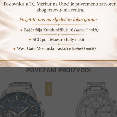
Print
Pošalji prijatelju
POVEZANI PROIZVODI
-10%