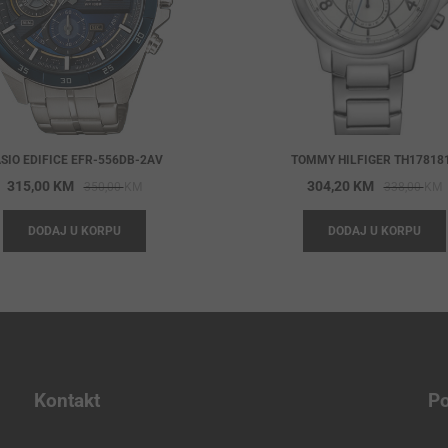
SIO EDIFICE EFR-556DB-2AV
TOMMY HILFIGER TH17818
Original
Current
O
C
315,00
KM
304,20
KM
350,00
KM
338,00
KM
price
price
p
p
DODAJ U KORPU
DODAJ U KORPU
was:
is:
w
i
350,00 KM.
315,00 KM.
3
3
Kontakt
Po