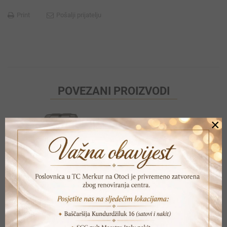
Print
Pošalji prijatelju
POVEZANI PROIZVODI
×