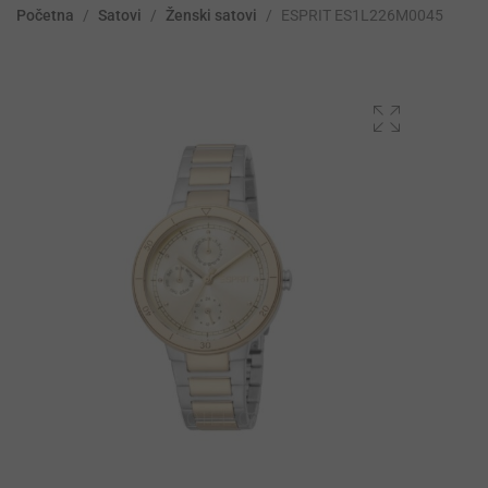
Početna
/
Satovi
/
Ženski satovi
/
ESPRIT ES1L226M0045