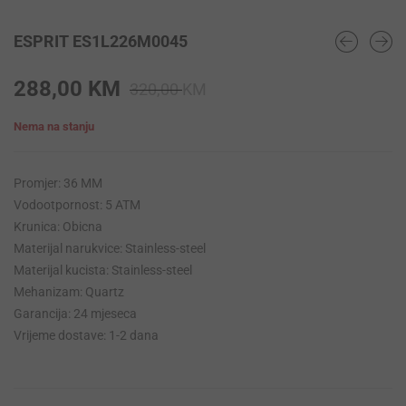
ESPRIT ES1L226M0045
Original
Current
288,00
KM
320,00
KM
price
price
Nema na stanju
was:
is:
320,00 KM.
288,00 KM.
Promjer: 36 MM
Vodootpornost: 5 ATM
Krunica: Obicna
Materijal narukvice: Stainless-steel
Materijal kucista: Stainless-steel
Mehanizam: Quartz
Garancija: 24 mjeseca
Vrijeme dostave: 1-2 dana