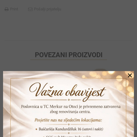
Print
Pošalji prijatelju
POVEZANI PROIZVODI
×