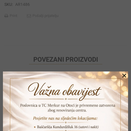
SKU:
AR1486
Print
Pošalji prijatelju
POVEZANI PROIZVODI
×