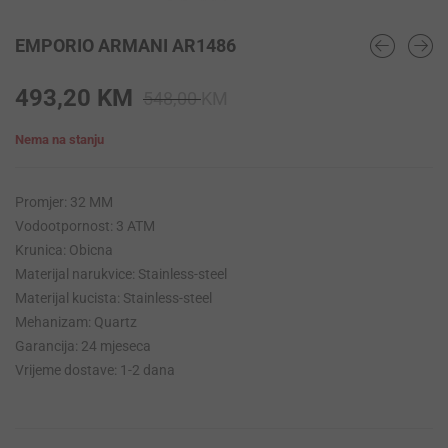
EMPORIO ARMANI AR1486
Original
Current
493,20
KM
548,00
KM
price
price
Nema na stanju
was:
is:
548,00 KM.
493,20 KM.
Promjer: 32 MM
Vodootpornost: 3 ATM
Krunica: Obicna
Materijal narukvice: Stainless-steel
Materijal kucista: Stainless-steel
Mehanizam: Quartz
Garancija: 24 mjeseca
Vrijeme dostave: 1-2 dana