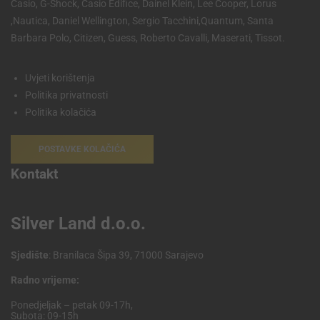
Casio, G-Shock, Casio Edifice, Dainel Klein, Lee Cooper, Lorus
,Nautica, Daniel Wellington, Sergio Tacchini,Quantum, Santa
Barbara Polo, Citizen, Guess, Roberto Cavalli, Maserati, Tissot.
Uvjeti korištenja
Politika privatnosti
Politika kolačića
POSTAVKE KOLAČIĆA
Kontakt
Silver Land d.o.o.
Sjedište
: Branilaca Šipa 39, 71000 Sarajevo
Radno vrijeme:
Ponedjeljak – petak 09-17h,
Subota: 09-15h