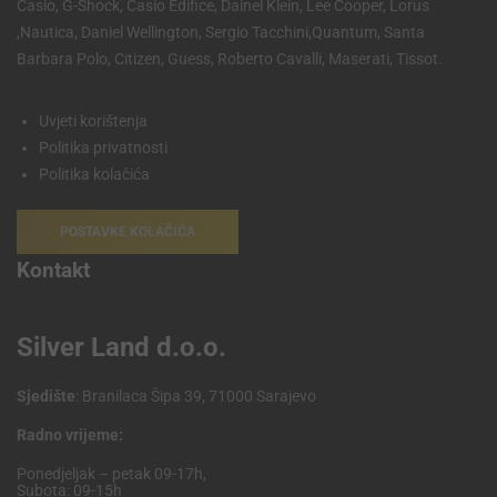
Casio, G-Shock, Casio Edifice, Dainel Klein, Lee Cooper, Lorus
,Nautica, Daniel Wellington, Sergio Tacchini,Quantum, Santa
Barbara Polo, Citizen, Guess, Roberto Cavalli, Maserati, Tissot.
Uvjeti korištenja
Politika privatnosti
Politika kolačića
POSTAVKE KOLAČIĆA
Kontakt
Silver Land d.o.o.
Sjedište
: Branilaca Šipa 39, 71000 Sarajevo
Radno vrijeme:
Ponedjeljak – petak 09-17h,
Subota: 09-15h