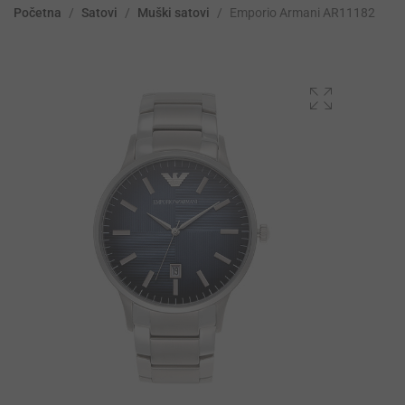
Početna
/
Satovi
/
Muški satovi
/
Emporio Armani AR11182