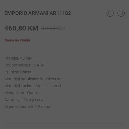
EMPORIO ARMANI AR11182
Original
Current
460,80
KM
512,00
KM
price
price
Nema na stanju
was:
is:
512,00 KM.
460,80 KM.
Promjer: 43 MM
Vodootpornost: 5 ATM
Krunica: Obicna
Materijal narukvice: Stainless-steel
Materijal kucista: Stainless-steel
Mehanizam: Quartz
Garancija: 24 mjeseca
Vrijeme dostave: 1-2 dana