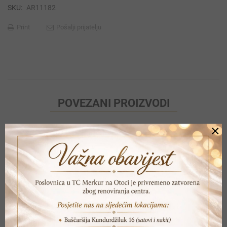
SKU:
AR11182
Print
Pošalji prijatelju
POVEZANI PROIZVODI
×