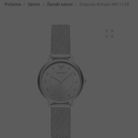
Početna
/
Satovi
/
Ženski satovi
/
Emporio Armani AR11128