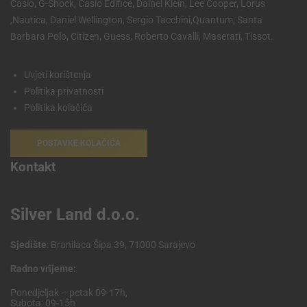
Casio, G-Shock, Casio Edifice, Dainel Klein, Lee Cooper, Lorus
,Nautica, Daniel Wellington, Sergio Tacchini,Quantum, Santa
Barbara Polo, Citizen, Guess, Roberto Cavalli, Maserati, Tissot.
Uvjeti korištenja
Politika privatnosti
Politika kolačića
POSTAVKE KOLAČIĆA
Kontakt
Silver Land d.o.o.
Sjedište
: Branilaca Šipa 39, 71000 Sarajevo
Radno vrijeme:
Ponedjeljak – petak 09-17h,
Subota: 09-15h