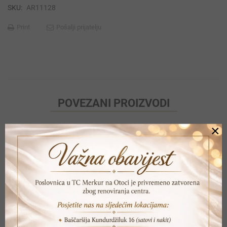
SKU:
AR11128
Print
Pošalji prijatelju
POVEZANI PROIZVODI
×