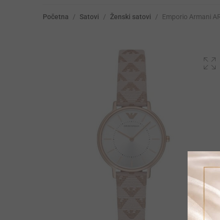
Početna
/
Satovi
/
Ženski satovi
/
Emporio Armani A