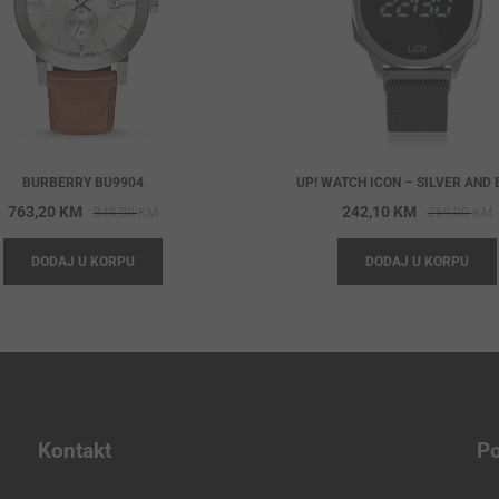
BURBERRY BU9904
UP! WATCH ICON – SILVER AND
Original
Current
O
C
763,20
KM
242,10
KM
848,00
KM
269,00
KM
price
price
p
p
DODAJ U KORPU
DODAJ U KORPU
was:
is:
w
i
848,00 KM.
763,20 KM.
2
2
Kontakt
Po