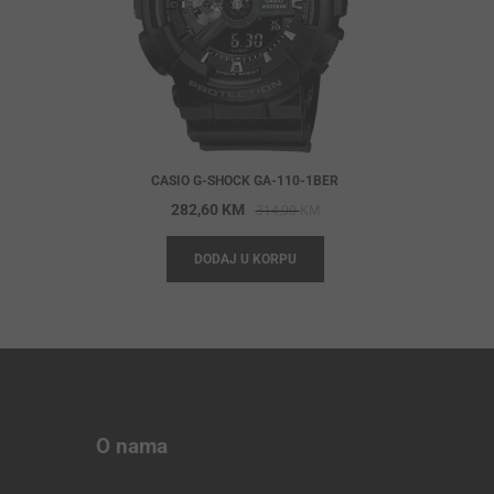
CASIO G-SHOCK GA-110-1BER
Original
Current
282,60
KM
314,00
KM
price
price
DODAJ U KORPU
was:
is:
314,00 KM.
282,60 KM.
O nama