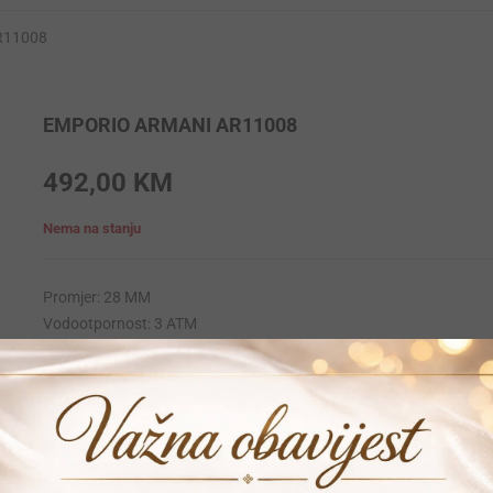
R11008
EMPORIO ARMANI AR11008
492,00
KM
Nema na stanju
Promjer: 28 MM
Vodootpornost: 3 ATM
Krunica: Obicna
Materijal narukvice: Koza
Materijal kucista: Stainless-steel
Mehanizam: Quartz
Garancija: 24 mjeseca
Vrijeme dostave: 1-2 dana