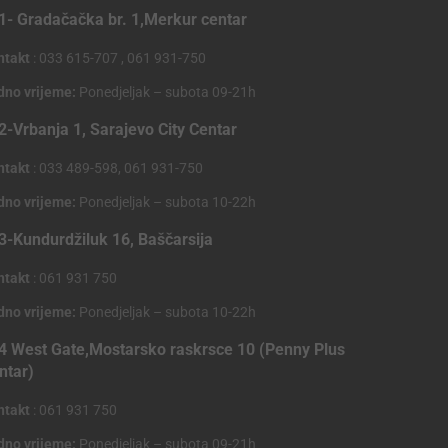
1- Gradačačka br. 1,Merkur centar
ntakt
: 033 615-707 , 061 931-750
dno vrijeme:
Ponedjeljak – subota 09-21h
2-Vrbanja 1, Sarajevo City Centar
ntakt
: 033 489-598, 061 931-750
dno vrijeme:
Ponedjeljak – subota 10-22h
3-Kundurdžiluk 16, Baščarsija
ntakt
: 061 931 750
dno vrijeme:
Ponedjeljak – subota 10-22h
4 West Gate,Mostarsko raskrsce 10 (Penny Plus
ntar)
ntakt
: 061 931 750
dno vrijeme:
Ponedjeljak – subota 09-21h