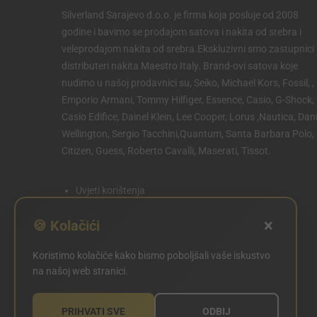
Silverland Sarajevo d.o.o. je firma koja posluje od 2008
godine i bavimo se prodajom satova i nakita od srebra i
veleprodajom nakita od srebra.Ekskluzivni smo zastupnici 
distributeri nakita Maestro Italy. Brand-ovi satova koje
nudimo u našoj prodavnici su, Seiko, Michael Kors, Fossil, ,
Emporio Armani, Tommy Hilfiger, Essence, Casio, G-Shock,
Casio Edifice, Dainel Klein, Lee Cooper, Lorus ,Nautica, Dani
Wellington, Sergio Tacchini,Quantum, Santa Barbara Polo,
Citizen, Guess, Roberto Cavalli, Maserati, Tissot.
Uvjeti korištenja
Politika privatnosti
×
🍪 Kolačići
Politika kolačića
Koristimo kolačiće kako bismo poboljšali vaše iskustvo
POSTAVKE KOLAČIĆA
na našoj web stranici.
PRIHVATI SVE
ODBIJ