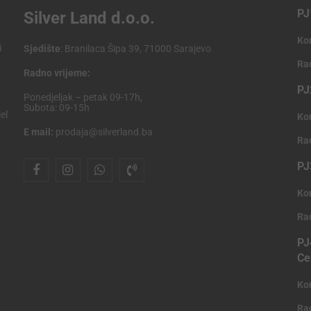
PJ
Silver Land d.o.o.
Ko
i
Sjedište
: Branilaca Šipa 39, 71000 Sarajevo
Ra
Radno vrijeme:
PJ
Ponedjeljak – petak 09-17h,
Subota: 09-15h
el
Ko
E mail:
prodaja@silverland.ba
Ra
PJ
Ko
Ra
PJ
Ce
Ko
Ra