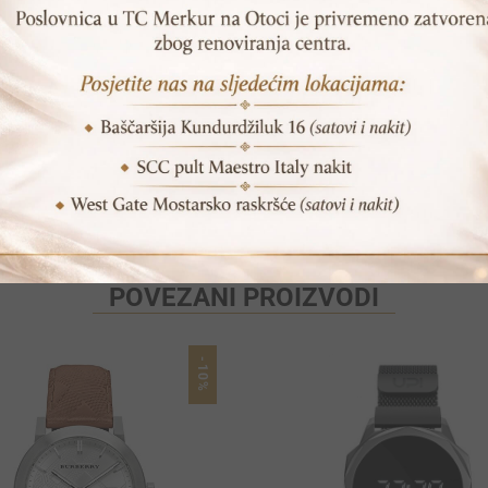
SKU:
AR11008
Print
Pošalji prijatelju
POVEZANI PROIZVODI
-10%