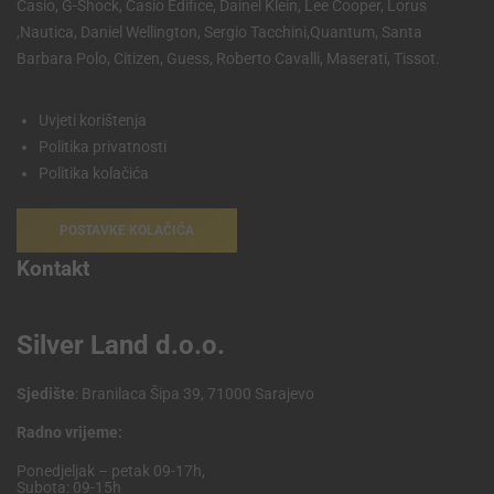
Casio, G-Shock, Casio Edifice, Dainel Klein, Lee Cooper, Lorus
,Nautica, Daniel Wellington, Sergio Tacchini,Quantum, Santa
Barbara Polo, Citizen, Guess, Roberto Cavalli, Maserati, Tissot.
Uvjeti korištenja
Politika privatnosti
Politika kolačića
POSTAVKE KOLAČIĆA
Kontakt
Silver Land d.o.o.
Sjedište
: Branilaca Šipa 39, 71000 Sarajevo
Radno vrijeme:
Ponedjeljak – petak 09-17h,
Subota: 09-15h