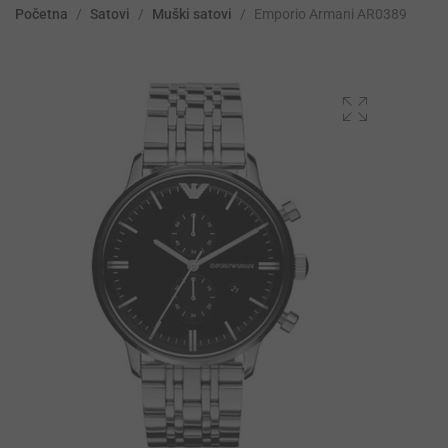
Početna
/
Satovi
/
Muški satovi
/
Emporio Armani AR0389