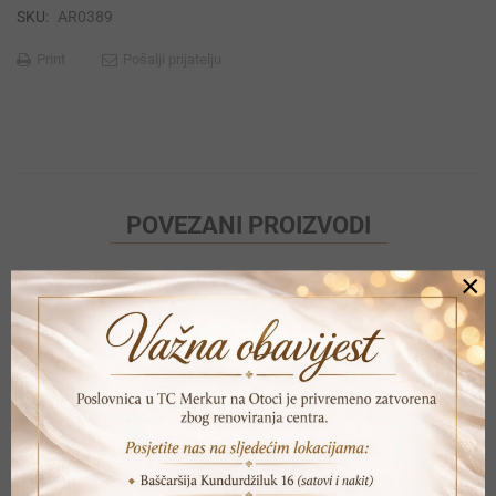
SKU:
AR0389
Print
Pošalji prijatelju
POVEZANI PROIZVODI
×