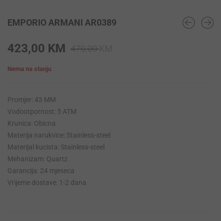
EMPORIO ARMANI AR0389
Original
Current
423,00
KM
470,00
KM
price
price
Nema na stanju
was:
is:
470,00 KM.
423,00 KM.
Promjer: 43 MM
Vodootpornost: 5 ATM
Krunica: Obicna
Materija narukvice: Stainless-steel
Materijal kucista: Stainless-steel
Mehanizam: Quartz
Garancija: 24 mjeseca
Vrijeme dostave: 1-2 dana