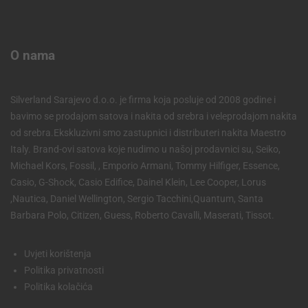
O nama
Silverland Sarajevo d.o.o. je firma koja posluje od 2008 godine i
bavimo se prodajom satova i nakita od srebra i veleprodajom nakita
od srebra.Ekskluzivni smo zastupnici i distributeri nakita Maestro
Italy. Brand-ovi satova koje nudimo u našoj prodavnici su, Seiko,
Michael Kors, Fossil, , Emporio Armani, Tommy Hilfiger, Essence,
Casio, G-Shock, Casio Edifice, Dainel Klein, Lee Cooper, Lorus
,Nautica, Daniel Wellington, Sergio Tacchini,Quantum, Santa
Barbara Polo, Citizen, Guess, Roberto Cavalli, Maserati, Tissot.
Uvjeti korištenja
Politika privatnosti
Politika kolačića