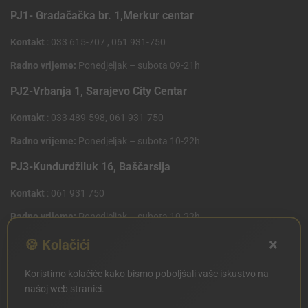
PJ1- Gradačačka br. 1,Merkur centar
Kontakt
: 033 615-707 , 061 931-750
Radno vrijeme:
Ponedjeljak – subota 09-21h
PJ2-Vrbanja 1, Sarajevo City Centar
Kontakt
: 033 489-598, 061 931-750
Radno vrijeme:
Ponedjeljak – subota 10-22h
PJ3-Kundurdžiluk 16, Baščarsija
Kontakt
: 061 931 750
Radno vrijeme:
Ponedjeljak – subota 10-22h
×
PJ4 West Gate,Mostarsko raskrsce 10 (Penny Plus
🍪 Kolačići
Centar)
Koristimo kolačiće kako bismo poboljšali vaše iskustvo na
Kontakt
: 061 931 750
našoj web stranici.
Radno vrijeme:
Ponedjeljak – subota 09-21h