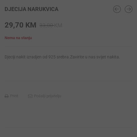
DJECIJA NARUKVICA
Original
Current
29,70
KM
33,00
KM
price
price
Nema na stanju
was:
is:
33,00 KM.
29,70 KM.
Djeciji nakit izradjen od 925 srebra.Zavirite u nas svijet nakita.
Print
Pošalji prijatelju