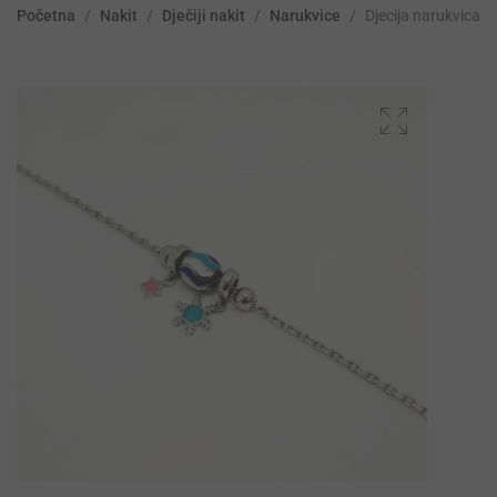
Početna
/
Nakit
/
Dječiji nakit
/
Narukvice
/
Djecija narukvica