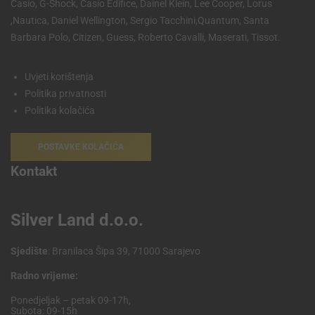
Casio, G-Shock, Casio Edifice, Dainel Klein, Lee Cooper, Lorus
,Nautica, Daniel Wellington, Sergio Tacchini,Quantum, Santa
Barbara Polo, Citizen, Guess, Roberto Cavalli, Maserati, Tissot.
Uvjeti korištenja
Politika privatnosti
Politika kolačića
POSTAVKE KOLAČIĆA
Kontakt
Silver Land d.o.o.
Sjedište
: Branilaca Šipa 39, 71000 Sarajevo
Radno vrijeme:
Ponedjeljak – petak 09-17h,
Subota: 09-15h