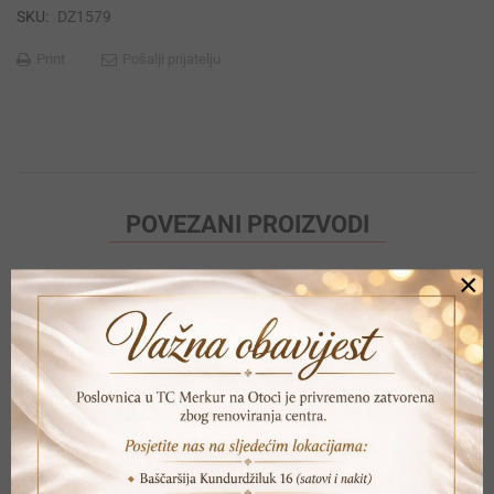
SKU:
DZ1579
Print
Pošalji prijatelju
POVEZANI PROIZVODI
×