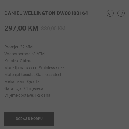
DANIEL WELLINGTON DW00100164
Original
Current
297,00
KM
330,00
KM
price
price
was:
is:
Promjer: 32 MM
330,00 KM.
297,00 KM.
Vodootpornost: 3 ATM
Krunica: Obicna
Materija narukvice: Stainless-steel
Materijal kucista: Stainless-steel
Mehanizam: Quartz
Garancija: 24 mjeseca
Vrijeme dostave: 1-2 dana
DODAJ U KORPU