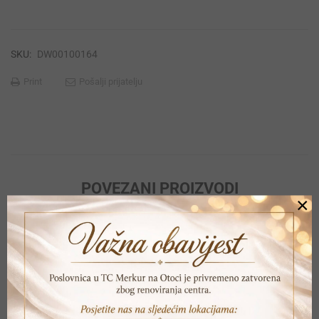
SKU:
DW00100164
Print
Pošalji prijatelju
POVEZANI PROIZVODI
×