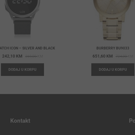
ATCH ICON – SILVER AND BLACK
BURBERRY BU9033
Original
Current
O
C
242,10
KM
651,60
KM
269,00
KM
724,00
KM
price
price
p
p
DODAJ U KORPU
DODAJ U KORPU
was:
is:
w
i
269,00 KM.
242,10 KM.
7
6
Kontakt
Po