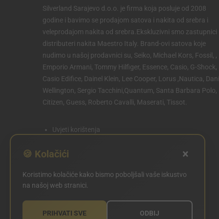
Silverland Sarajevo d.o.o. je firma koja posluje od 2008
godine i bavimo se prodajom satova i nakita od srebra i
veleprodajom nakita od srebra.Ekskluzivni smo zastupnici 
distributeri nakita Maestro Italy. Brand-ovi satova koje
nudimo u našoj prodavnici su, Seiko, Michael Kors, Fossil, ,
Emporio Armani, Tommy Hilfiger, Essence, Casio, G-Shock,
Casio Edifice, Dainel Klein, Lee Cooper, Lorus ,Nautica, Dani
Wellington, Sergio Tacchini,Quantum, Santa Barbara Polo,
Citizen, Guess, Roberto Cavalli, Maserati, Tissot.
Uvjeti korištenja
Politika privatnosti
×
🍪 Kolačići
Politika kolačića
Koristimo kolačiće kako bismo poboljšali vaše iskustvo
POSTAVKE KOLAČIĆA
na našoj web stranici.
PRIHVATI SVE
ODBIJ