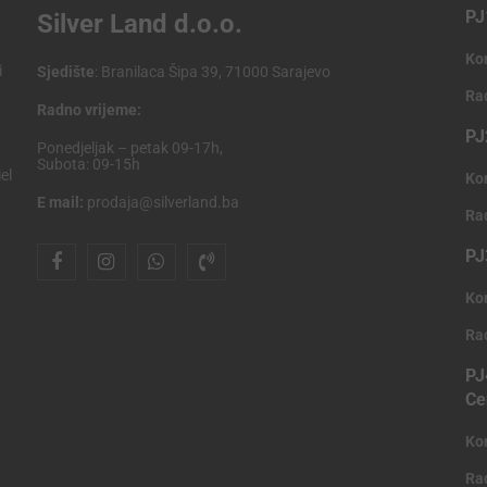
PJ
Silver Land d.o.o.
Ko
i
Sjedište
: Branilaca Šipa 39, 71000 Sarajevo
Ra
Radno vrijeme:
PJ
Ponedjeljak – petak 09-17h,
Subota: 09-15h
el
Ko
E mail:
prodaja@silverland.ba
Ra
PJ
Ko
Ra
PJ
Ce
Ko
Ra