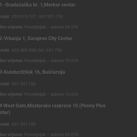
1- Gradačačka br. 1,Merkur centar
ntakt
: 033 615-707 , 061 931-750
dno vrijeme:
Ponedjeljak – subota 09-21h
2-Vrbanja 1, Sarajevo City Centar
ntakt
: 033 489-598, 061 931-750
dno vrijeme:
Ponedjeljak – subota 10-22h
3-Kundurdžiluk 16, Baščarsija
ntakt
: 061 931 750
dno vrijeme:
Ponedjeljak – subota 10-22h
4 West Gate,Mostarsko raskrsce 10 (Penny Plus
ntar)
ntakt
: 061 931 750
dno vrijeme:
Ponedjeljak – subota 09-21h