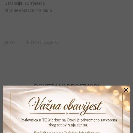
Garancija: 12 mjeseca
Vrijeme dostave: 1-2 dana
Print
Pošalji prijatelju
POVEZANI PROIZVODI
×