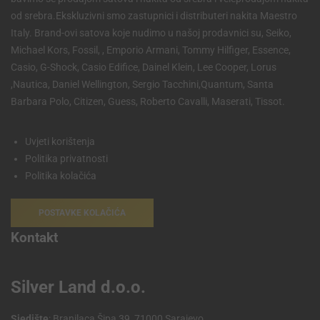
od srebra.Ekskluzivni smo zastupnici i distributeri nakita Maestro
Italy. Brand-ovi satova koje nudimo u našoj prodavnici su, Seiko,
Michael Kors, Fossil, , Emporio Armani, Tommy Hilfiger, Essence,
Casio, G-Shock, Casio Edifice, Dainel Klein, Lee Cooper, Lorus
,Nautica, Daniel Wellington, Sergio Tacchini,Quantum, Santa
Barbara Polo, Citizen, Guess, Roberto Cavalli, Maserati, Tissot.
Uvjeti korištenja
Politika privatnosti
Politika kolačića
POSTAVKE KOLAČIĆA
Kontakt
Silver Land d.o.o.
Sjedište
: Branilaca Šipa 39, 71000 Sarajevo