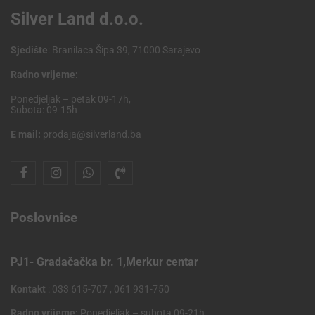
Silver Land d.o.o.
Sjedište
: Branilaca Šipa 39, 71000 Sarajevo
Radno vrijeme:
Ponedjeljak – petak 09-17h,
Subota: 09-15h
E mail:
prodaja@silverland.ba
Poslovnice
PJ1- Gradačačka br. 1,Merkur centar
Kontakt
: 033 615-707 , 061 931-750
Radno vrijeme:
Ponedjeljak – subota 09-21h