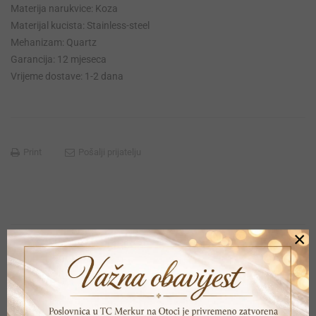
Materija narukvice: Koza
Materijal kucista: Stainless-steel
Mehanizam: Quartz
Garancija: 12 mjeseca
Vrijeme dostave: 1-2 dana
Print
Pošalji prijatelju
×
POVEZANI PROIZVODI