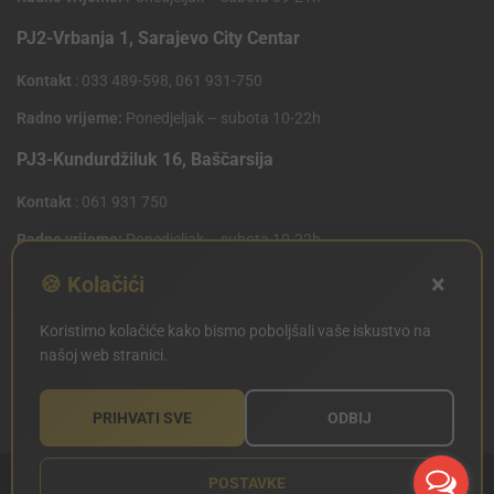
PJ2-Vrbanja 1, Sarajevo City Centar
Kontakt
: 033 489-598, 061 931-750
Radno vrijeme:
Ponedjeljak – subota 10-22h
PJ3-Kundurdžiluk 16, Baščarsija
Kontakt
: 061 931 750
Radno vrijeme:
Ponedjeljak – subota 10-22h
×
PJ4 West Gate,Mostarsko raskrsce 10 (Penny Plus
🍪 Kolačići
Centar)
Koristimo kolačiće kako bismo poboljšali vaše iskustvo na
Kontakt
: 061 931 750
našoj web stranici.
Radno vrijeme:
Ponedjeljak – subota 09-21h
PRIHVATI SVE
ODBIJ
POSTAVKE
Copyright © SILVERLAND 2020. Sva prava zadržana.
Sitemap
Created