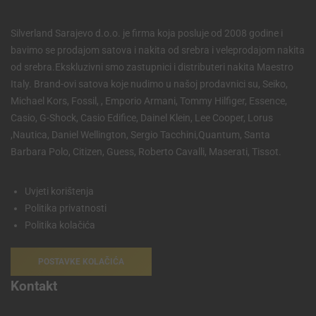
Silverland Sarajevo d.o.o. je firma koja posluje od 2008 godine i
bavimo se prodajom satova i nakita od srebra i veleprodajom nakita
od srebra.Ekskluzivni smo zastupnici i distributeri nakita Maestro
Italy. Brand-ovi satova koje nudimo u našoj prodavnici su, Seiko,
Michael Kors, Fossil, , Emporio Armani, Tommy Hilfiger, Essence,
Casio, G-Shock, Casio Edifice, Dainel Klein, Lee Cooper, Lorus
,Nautica, Daniel Wellington, Sergio Tacchini,Quantum, Santa
Barbara Polo, Citizen, Guess, Roberto Cavalli, Maserati, Tissot.
Uvjeti korištenja
Politika privatnosti
Politika kolačića
POSTAVKE KOLAČIĆA
Kontakt