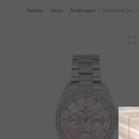
Početna
/
Satovi
/
Ženski satovi
/
Daniel Klein DK.1.