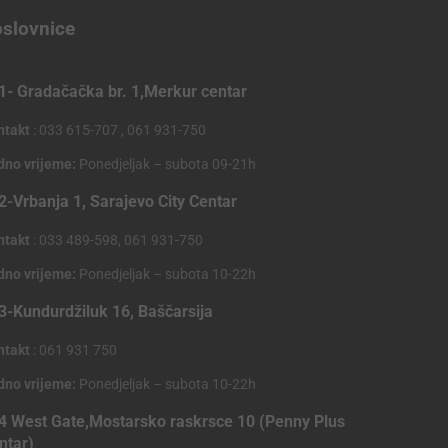
slovnice
1- Gradačačka br. 1,Merkur centar
ntakt
: 033 615-707 , 061 931-750
dno vrijeme:
Ponedjeljak – subota 09-21h
2-Vrbanja 1, Sarajevo City Centar
ntakt
: 033 489-598, 061 931-750
dno vrijeme:
Ponedjeljak – subota 10-22h
3-Kundurdžiluk 16, Baščarsija
ntakt
: 061 931 750
dno vrijeme:
Ponedjeljak – subota 10-22h
4 West Gate,Mostarsko raskrsce 10 (Penny Plus
ntar)