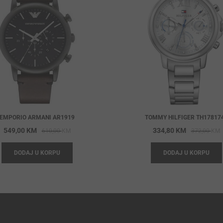
EMPORIO ARMANI AR1919
TOMMY HILFIGER TH17817
Original
Current
O
C
549,00
KM
334,80
KM
610,00
KM
372,00
KM
price
price
p
p
DODAJ U KORPU
DODAJ U KORPU
was:
is:
w
i
610,00 KM.
549,00 KM.
3
3