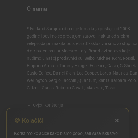
O nama
Silverland Sarajevo d.o.o. je firma koja posluje od 2008
godine i bavimo se prodajom satova i nakita od srebra i
veleprodajom nakita od srebra.Ekskluzivni smo zastupnici 
distributeri nakita Maestro Italy. Brand-ovi satova koje
nudimo u našoj prodavnici su, Seiko, Michael Kors, Fossil, ,
Emporio Armani, Tommy Hilfiger, Essence, Casio, G-Shock,
Casio Edifice, Dainel Klein, Lee Cooper, Lorus ,Nautica, Dani
Wellington, Sergio Tacchini,Quantum, Santa Barbara Polo,
Citizen, Guess, Roberto Cavalli, Maserati, Tissot.
Uvjeti korištenja
Politika privatnosti
×
🍪 Kolačići
Politika kolačića
Koristimo kolačiće kako bismo poboljšali vaše iskustvo
POSTAVKE KOLAČIĆA