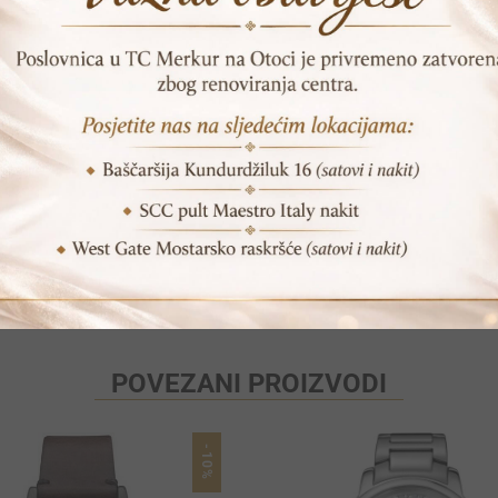
Print
Pošalji prijatelju
POVEZANI PROIZVODI
-10%