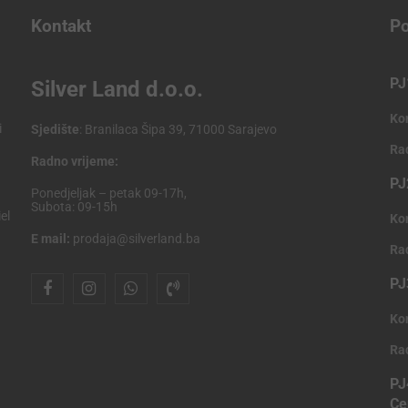
Kontakt
Po
PJ
Silver Land d.o.o.
Ko
i
Sjedište
: Branilaca Šipa 39, 71000 Sarajevo
Ra
Radno vrijeme:
PJ
Ponedjeljak – petak 09-17h,
Subota: 09-15h
el
Ko
E mail:
prodaja@silverland.ba
Ra
PJ
Ko
Ra
PJ
Ce