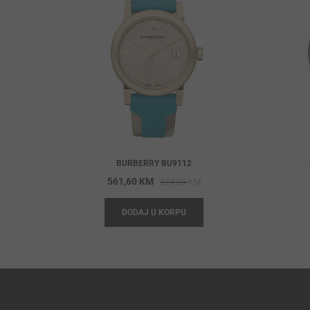
BURBERRY BU9112
Original
Current
561,60
KM
624,00
KM
price
price
DODAJ U KORPU
was:
is:
624,00 KM.
561,60 KM.