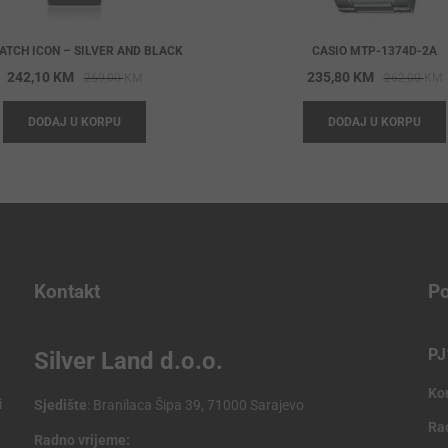
ATCH ICON – SILVER AND BLACK
CASIO MTP-1374D-2A
Original
Current
O
C
242,10
KM
235,80
KM
269,00
KM
262,00
KM
price
price
p
p
DODAJ U KORPU
DODAJ U KORPU
was:
is:
w
i
269,00 KM.
242,10 KM.
2
2
Kontakt
Po
PJ
Silver Land d.o.o.
Ko
i
Sjedište
: Branilaca Šipa 39, 71000 Sarajevo
Ra
Radno vrijeme: