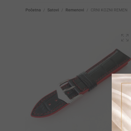
Početna
/
Satovi
/
Remenovi
/
CRNI KOZNI REMEN