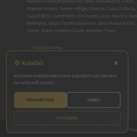
nudimo u našoj prodavnici su, Seiko, Michael Kors, Fossil, ,
Emporio Armani, Tommy Hilfiger, Essence, Casio, G-Shock,
Casio Edifice, Dainel Klein, Lee Cooper, Lorus ,Nautica, Dani
Wellington, Sergio Tacchini,Quantum, Santa Barbara Polo,
Citizen, Guess, Roberto Cavalli, Maserati, Tissot.
Uvjeti korištenja
Politika privatnosti
×
🍪 Kolačići
Politika kolačića
Koristimo kolačiće kako bismo poboljšali vaše iskustvo
POSTAVKE KOLAČIĆA
na našoj web stranici.
PRIHVATI SVE
ODBIJ
POSTAVKE
Copy