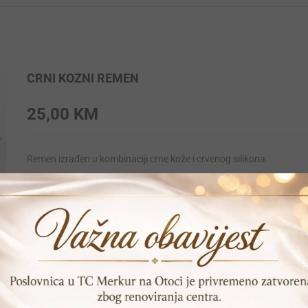
CRNI KOZNI REMEN
25,00
KM
Remen izrađen u kombinaciji crne kože i crvenog silikona.
Ovog proizvoda trenutno nema na skladištu te je nedostupan
SKU:
N/A
Print
Pošalji prijatelju