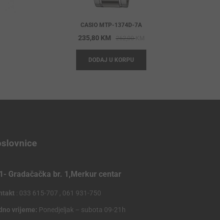
CASIO MTP-1374D-7A
riginal
urrent
Original
Current
235,80
KM
262,00
KM
rice
rice
price
price
DODAJ U KORPU
as:
s:
was:
is:
62,00 KM.
35,80 KM.
262,00 KM.
235,80 KM.
slovnice
1- Gradačačka br. 1,Merkur centar
ntakt
: 033 615-707 , 061 931-750
dno vrijeme:
Ponedjeljak – subota 09-21h