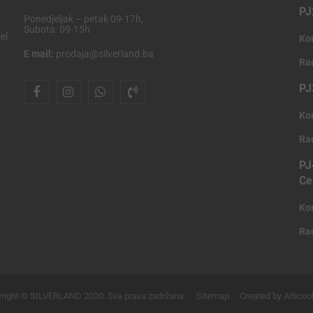
PJ
Ponedjeljak – petak 09-17h,
Subota: 09-15h
el
Ko
E mail:
prodaja@silverland.ba
Ra
PJ
Ko
Ra
PJ
Ce
Ko
Ra
right © SILVERLAND 2020. Sva prava zadržana.
Sitemap
Created by Articoo