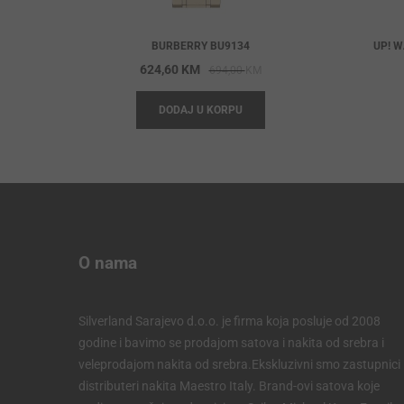
BURBERRY BU9134
UP! W
Original
Current
624,60
KM
694,00
KM
price
price
DODAJ U KORPU
was:
is:
694,00 KM.
624,60 KM.
O nama
Silverland Sarajevo d.o.o. je firma koja posluje od 2008
godine i bavimo se prodajom satova i nakita od srebra i
veleprodajom nakita od srebra.Ekskluzivni smo zastupnici 
distributeri nakita Maestro Italy. Brand-ovi satova koje