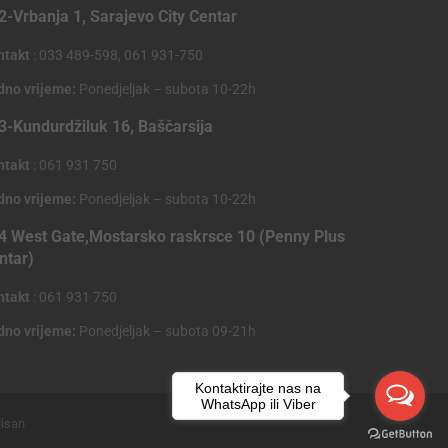
2-Vrbanja 1, Sarajevo City Centar
ntakt
: 033 489-598, 061 931-750
dno vrijeme:
Ponedjeljak – subota 10-22h
3-Kundurdžiluk 16, Baščarsija
ntakt
: 061 931 750
dno vrijeme:
Ponedjeljak – subota 10-22h
4 West Gate,Mostarsko raskrsce 10 (Penny Plus
ntar)
ntakt
: 061 931 750
dno vrijeme:
Ponedjeljak – subota 09-21h
Kontaktirajte nas na
WhatsApp ili Viber
lisan