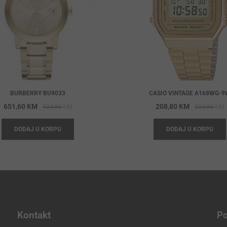
BURBERRY BU9033
CASIO VINTAGE A168WG-9
Original
Current
O
C
651,60
KM
208,80
KM
724,00
KM
232,00
KM
price
price
p
p
DODAJ U KORPU
DODAJ U KORPU
was:
is:
w
i
724,00 KM.
651,60 KM.
2
2
Kontakt
Po