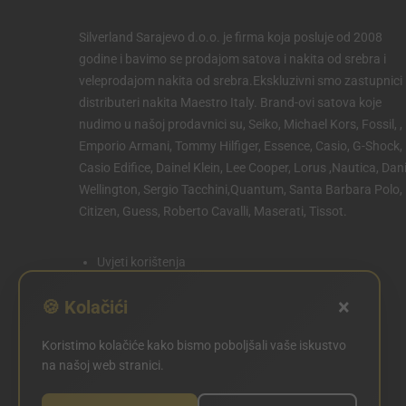
Silverland Sarajevo d.o.o. je firma koja posluje od 2008
godine i bavimo se prodajom satova i nakita od srebra i
veleprodajom nakita od srebra.Ekskluzivni smo zastupnici 
distributeri nakita Maestro Italy. Brand-ovi satova koje
nudimo u našoj prodavnici su, Seiko, Michael Kors, Fossil, ,
Emporio Armani, Tommy Hilfiger, Essence, Casio, G-Shock,
Casio Edifice, Dainel Klein, Lee Cooper, Lorus ,Nautica, Dani
Wellington, Sergio Tacchini,Quantum, Santa Barbara Polo,
Citizen, Guess, Roberto Cavalli, Maserati, Tissot.
Uvjeti korištenja
Politika privatnosti
×
🍪 Kolačići
Politika kolačića
Koristimo kolačiće kako bismo poboljšali vaše iskustvo
POSTAVKE KOLAČIĆA
na našoj web stranici.