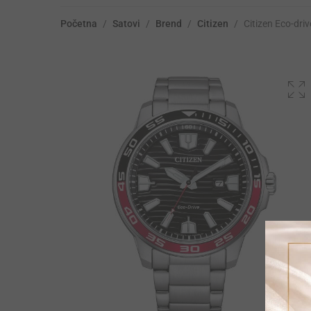
Početna
/
Satovi
/
Brend
/
Citizen
/
Citizen Eco-dr