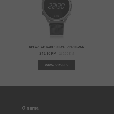
UP! WATCH ICON – SILVER AND BLACK
Original
Current
242,10
KM
269,00
KM
price
price
DODAJ U KORPU
was:
is:
269,00 KM.
242,10 KM.
O nama