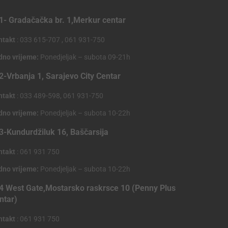
1- Gradačačka br. 1,Merkur centar
ntakt
: 033 615-707 , 061 931-750
dno vrijeme:
Ponedjeljak – subota 09-21h
2-Vrbanja 1, Sarajevo City Centar
ntakt
: 033 489-598, 061 931-750
dno vrijeme:
Ponedjeljak – subota 10-22h
3-Kundurdžiluk 16, Baščarsija
ntakt
: 061 931 750
dno vrijeme:
Ponedjeljak – subota 10-22h
4 West Gate,Mostarsko raskrsce 10 (Penny Plus
ntar)
ntakt
: 061 931 750