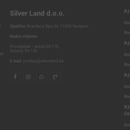
PJ
Silver Land d.o.o.
Ko
i
Sjedište
: Branilaca Šipa 39, 71000 Sarajevo
Ra
Radno vrijeme:
PJ
Ponedjeljak – petak 09-17h,
Subota: 09-15h
el
Ko
E mail:
prodaja@silverland.ba
Ra
PJ
Ko
Ra
PJ
Ce
Ko