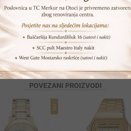
Vrijeme dostave: 1-2 dana
Print
Pošalji prijatelju
POVEZANI PROIZVODI
-10%