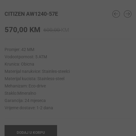
CITIZEN AW1240-57E
Original
Current
570,00
KM
600,00
KM
price
price
was:
is:
Promjer: 42 MM
600,00 KM.
570,00 KM.
Vodootpornost: 5 ATM
Krunica: Obicna
Materijal narukvice: Stainles-steelci
Materijal kucista: Stainless-steel
Mehanizam: Eco-drive
Staklo:Mineralno
Garancija: 24 mjeseca
Vrijeme dostave: 1-2 dana
DODAJ U KORPU