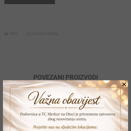
Print
Pošalji prijatelju
POVEZANI PROIZVODI
×