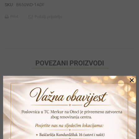
SKU:
B650WD-1ADF
Print
Pošalji prijatelju
POVEZANI PROIZVODI
×