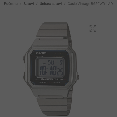
Početna
/
Satovi
/
Unisex satovi
/
Casio Vintage B650WD-1ADF