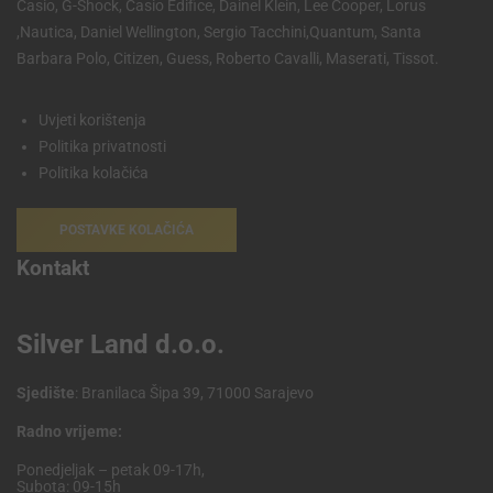
Casio, G-Shock, Casio Edifice, Dainel Klein, Lee Cooper, Lorus
,Nautica, Daniel Wellington, Sergio Tacchini,Quantum, Santa
Barbara Polo, Citizen, Guess, Roberto Cavalli, Maserati, Tissot.
Uvjeti korištenja
Politika privatnosti
Politika kolačića
POSTAVKE KOLAČIĆA
Kontakt
Silver Land d.o.o.
Sjedište
: Branilaca Šipa 39, 71000 Sarajevo
Radno vrijeme:
Ponedjeljak – petak 09-17h,
Subota: 09-15h