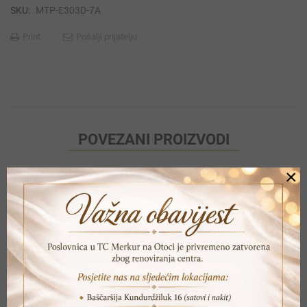
SKU:
MTP-E303D-7A
Print
Pošalji prijatelju
POVEZANI PROIZVODI
×