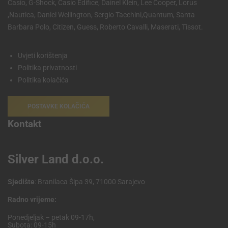
Casio, G-Shock, Casio Edifice, Dainel Klein, Lee Cooper, Lorus
,Nautica, Daniel Wellington, Sergio Tacchini,Quantum, Santa
Barbara Polo, Citizen, Guess, Roberto Cavalli, Maserati, Tissot.
Uvjeti korištenja
Politika privatnosti
Politika kolačića
POSTAVKE KOLAČIĆA
Kontakt
Silver Land d.o.o.
Sjedište
: Branilaca Šipa 39, 71000 Sarajevo
Radno vrijeme:
Ponedjeljak – petak 09-17h,
Subota: 09-15h