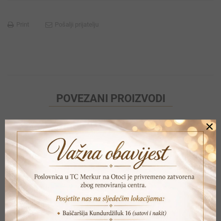
Print
Pošalji prijatelju
POVEZANI PROIZVODI
×