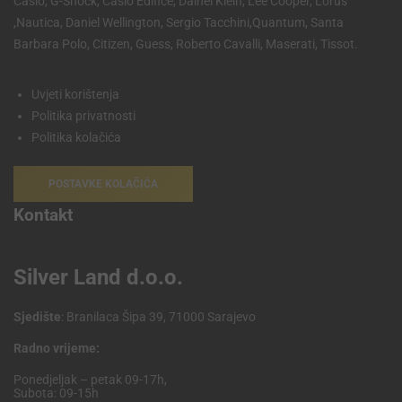
Casio, G-Shock, Casio Edifice, Dainel Klein, Lee Cooper, Lorus
,Nautica, Daniel Wellington, Sergio Tacchini,Quantum, Santa
Barbara Polo, Citizen, Guess, Roberto Cavalli, Maserati, Tissot.
Uvjeti korištenja
Politika privatnosti
Politika kolačića
POSTAVKE KOLAČIĆA
Kontakt
Silver Land d.o.o.
Sjedište
: Branilaca Šipa 39, 71000 Sarajevo
Radno vrijeme:
Ponedjeljak – petak 09-17h,
Subota: 09-15h