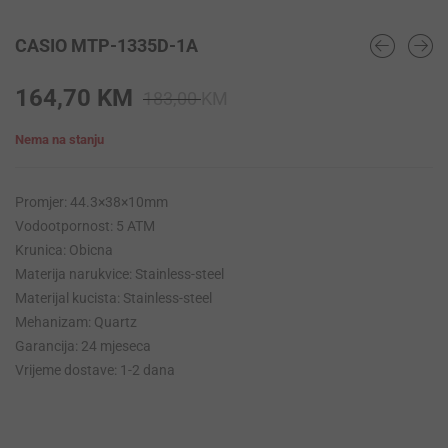
CASIO MTP-1335D-1A
Original
Current
164,70
KM
183,00
KM
price
price
Nema na stanju
was:
is:
183,00 KM.
164,70 KM.
Promjer: 44.3×38×10mm
Vodootpornost: 5 ATM
Krunica: Obicna
Materija narukvice: Stainless-steel
Materijal kucista: Stainless-steel
Mehanizam: Quartz
Garancija: 24 mjeseca
Vrijeme dostave: 1-2 dana