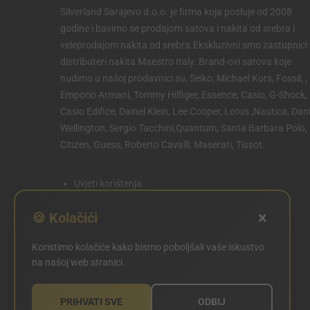
Silverland Sarajevo d.o.o. je firma koja posluje od 2008
godine i bavimo se prodajom satova i nakita od srebra i
veleprodajom nakita od srebra.Ekskluzivni smo zastupnici 
distributeri nakita Maestro Italy. Brand-ovi satova koje
nudimo u našoj prodavnici su, Seiko, Michael Kors, Fossil, ,
Emporio Armani, Tommy Hilfiger, Essence, Casio, G-Shock,
Casio Edifice, Dainel Klein, Lee Cooper, Lorus ,Nautica, Dani
Wellington, Sergio Tacchini,Quantum, Santa Barbara Polo,
Citizen, Guess, Roberto Cavalli, Maserati, Tissot.
Uvjeti korištenja
Politika privatnosti
×
🍪 Kolačići
Politika kolačića
Koristimo kolačiće kako bismo poboljšali vaše iskustvo
POSTAVKE KOLAČIĆA
na našoj web stranici.
PRIHVATI SVE
ODBIJ