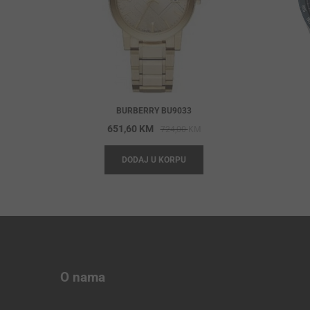
BURBERRY BU9033
Original
Current
651,60
KM
724,00
KM
price
price
DODAJ U KORPU
was:
is:
724,00 KM.
651,60 KM.
O nama