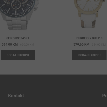
SEIKO SSB345P1
BURBERRY BU9110
Original
Current
O
C
594,00
KM
579,60
KM
660,00
KM
644,00
KM
price
price
p
p
DODAJ U KORPU
DODAJ U KORPU
was:
is:
w
i
660,00 KM.
594,00 KM.
6
5
Kontakt
Po