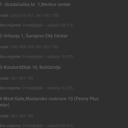
1- Gradačačka br. 1,Merkur centar
ntakt
: 033 615-707 , 061 931-750
dno vrijeme:
Ponedjeljak – subota 09-21h
2-Vrbanja 1, Sarajevo City Centar
ntakt
: 033 489-598, 061 931-750
dno vrijeme:
Ponedjeljak – subota 10-22h
3-Kundurdžiluk 16, Baščarsija
ntakt
: 061 931 750
dno vrijeme:
Ponedjeljak – subota 10-22h
4 West Gate,Mostarsko raskrsce 10 (Penny Plus
ntar)
ntakt
: 061 931 750
dno vrijeme:
Ponedjeljak – subota 09-21h