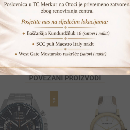
Print
Pošalji prijatelju
POVEZANI PROIZVODI
-10%