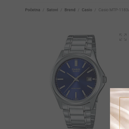
Početna
/
Satovi
/
Brend
/
Casio
/
Casio MTP-1183