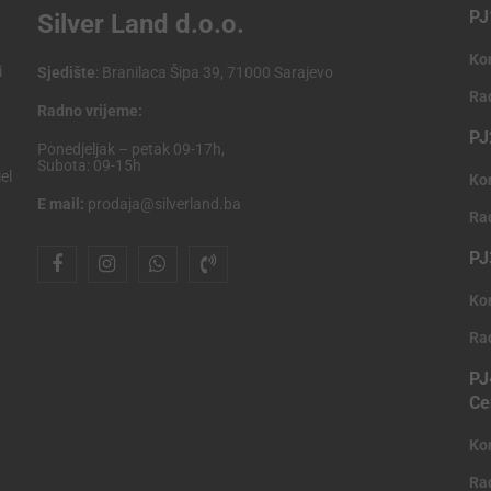
PJ
Silver Land d.o.o.
Ko
i
Sjedište
: Branilaca Šipa 39, 71000 Sarajevo
Ra
Radno vrijeme:
PJ
Ponedjeljak – petak 09-17h,
Subota: 09-15h
el
Ko
E mail:
prodaja@silverland.ba
Ra
PJ
Ko
Ra
PJ
Ce
Ko
Ra