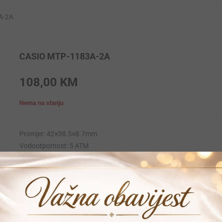
A-2A
CASIO MTP-1183A-2A
108,00
KM
Nema na stanju
Promjer: 42×38.5×8.7mm
Vodootpornost: 5 ATM
Krunica: Obicna
Materijal narukvice: Stainless-steel
Materijal kucista: Stainless-steel
Mehanizam: Quartz
Garancija: 24 mjeseca
Vrijeme dostave: 1-2 dana