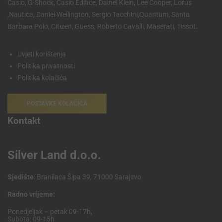
Casio, G-Shock, Casio Edifice, Dainel Klein, Lee Cooper, Lorus
,Nautica, Daniel Wellington, Sergio Tacchini,Quantum, Santa
Barbara Polo, Citizen, Guess, Roberto Cavalli, Maserati, Tissot.
Uvjeti korištenja
Politika privatnosti
Politika kolačića
POSTAVKE KOLAČIĆA
Kontakt
Silver Land d.o.o.
Sjedište
: Branilaca Šipa 39, 71000 Sarajevo
Radno vrijeme:
Ponedjeljak – petak 09-17h,
Subota: 09-15h