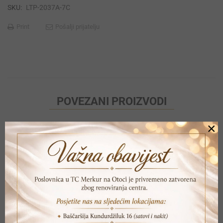
SKU:
LTP-2037A-7C
Print
Pošalji prijatelju
POVEZANI PROIZVODI
×