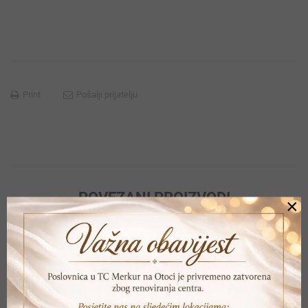
Print
Pošalji prijatelju
POVEZANI PROIZVODI
×