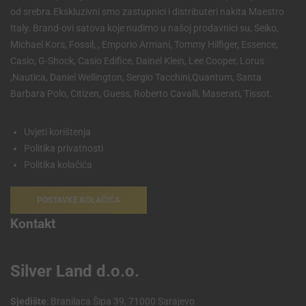
od srebra.Ekskluzivni smo zastupnici i distributeri nakita Maestro
Italy. Brand-ovi satova koje nudimo u našoj prodavnici su, Seiko,
Michael Kors, Fossil, , Emporio Armani, Tommy Hilfiger, Essence,
Casio, G-Shock, Casio Edifice, Dainel Klein, Lee Cooper, Lorus
,Nautica, Daniel Wellington, Sergio Tacchini,Quantum, Santa
Barbara Polo, Citizen, Guess, Roberto Cavalli, Maserati, Tissot.
Uvjeti korištenja
Politika privatnosti
Politika kolačića
POSTAVKE KOLAČIĆA
Kontakt
Silver Land d.o.o.
Sjedište
: Branilaca Šipa 39, 71000 Sarajevo