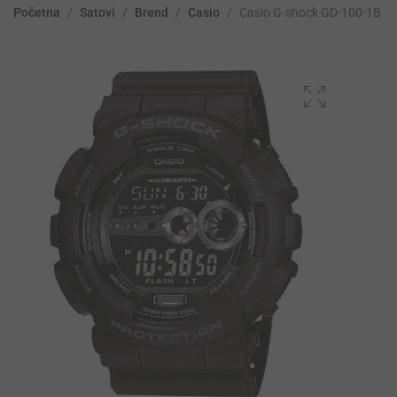
Početna
/
Satovi
/
Brend
/
Casio
/
Casio G-shock GD-100-1B