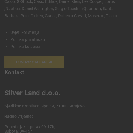
Casio, G-Shock, Casio Edifice, Dainel Klein, Lee Cooper, Lorus
,Nautica, Daniel Wellington, Sergio Tacchini,Quantum, Santa
Barbara Polo, Citizen, Guess, Roberto Cavalli, Maserati, Tissot.
Uvjeti korištenja
Politika privatnosti
Politika kolačića
POSTAVKE KOLAČIĆA
Kontakt
Silver Land d.o.o.
Sjedište
: Branilaca Šipa 39, 71000 Sarajevo
Radno vrijeme:
Ponedjeljak – petak 09-17h,
Subota: 09-15h