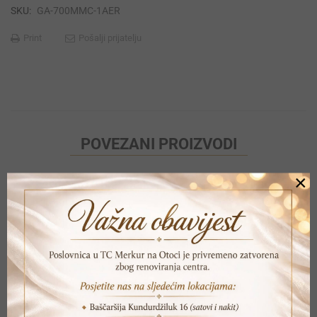
SKU:
GA-700MMC-1AER
Print
Pošalji prijatelju
POVEZANI PROIZVODI
×