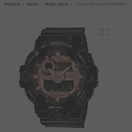
Početna
/
Satovi
/
Muški satovi
/
Casio G-Shock GA-700MMC-1