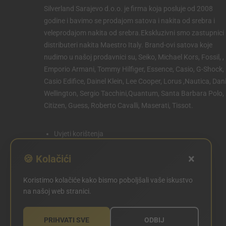
Silverland Sarajevo d.o.o. je firma koja posluje od 2008
godine i bavimo se prodajom satova i nakita od srebra i
veleprodajom nakita od srebra.Ekskluzivni smo zastupnici 
distributeri nakita Maestro Italy. Brand-ovi satova koje
nudimo u našoj prodavnici su, Seiko, Michael Kors, Fossil, ,
Emporio Armani, Tommy Hilfiger, Essence, Casio, G-Shock,
Casio Edifice, Dainel Klein, Lee Cooper, Lorus ,Nautica, Dani
Wellington, Sergio Tacchini,Quantum, Santa Barbara Polo,
Citizen, Guess, Roberto Cavalli, Maserati, Tissot.
Uvjeti korištenja
Politika privatnosti
×
🍪 Kolačići
Politika kolačića
Koristimo kolačiće kako bismo poboljšali vaše iskustvo
POSTAVKE KOLAČIĆA
na našoj web stranici.
PRIHVATI SVE
ODBIJ