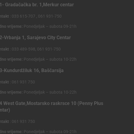
1- Gradačačka br. 1,Merkur centar
ntakt
: 033 615-707 , 061 931-750
dno vrijeme:
Ponedjeljak – subota 09-21h
2-Vrbanja 1, Sarajevo City Centar
ntakt
: 033 489-598, 061 931-750
dno vrijeme:
Ponedjeljak – subota 10-22h
3-Kundurdžiluk 16, Baščarsija
ntakt
: 061 931 750
dno vrijeme:
Ponedjeljak – subota 10-22h
4 West Gate,Mostarsko raskrsce 10 (Penny Plus
ntar)
ntakt
: 061 931 750
dno vrijeme:
Ponedjeljak – subota 09-21h