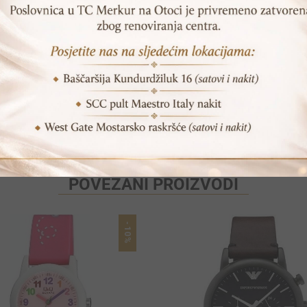
Print
Pošalji prijatelju
POVEZANI PROIZVODI
-10%