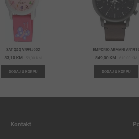
SAT Q&Q VR99J002
EMPORIO ARMANI AR191
Original
Current
O
C
53,10
KM
549,00
KM
59,00
KM
610,00
KM
price
price
p
p
DODAJ U KORPU
DODAJ U KORPU
was:
is:
w
i
59,00 KM.
53,10 KM.
6
5
Kontakt
Po