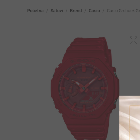
Početna
/
Satovi
/
Brend
/
Casio
/
Casio G-shock 