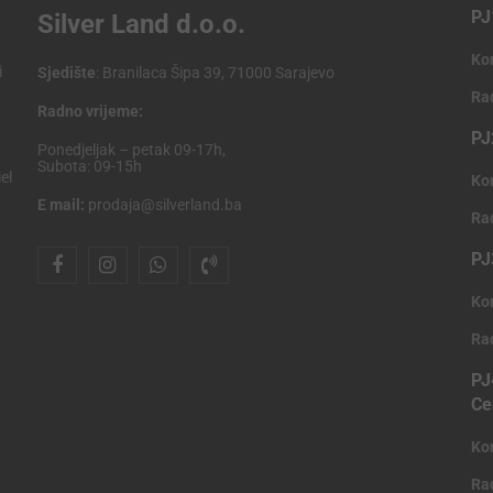
PJ
Silver Land d.o.o.
Ko
i
Sjedište
: Branilaca Šipa 39, 71000 Sarajevo
Ra
Radno vrijeme:
PJ
Ponedjeljak – petak 09-17h,
Subota: 09-15h
el
Ko
E mail:
prodaja@silverland.ba
Ra
PJ
Ko
Ra
PJ
Ce
Ko
Ra