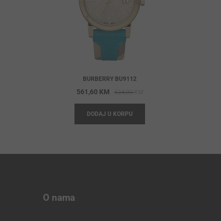
BURBERRY BU9112
Original
Current
561,60
KM
624,00
KM
price
price
DODAJ U KORPU
was:
is:
624,00 KM.
561,60 KM.
O nama