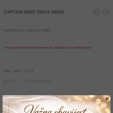
CAPTAIN NRBT 2067A SIDRO
Nautičko uže i kopča od čelika
Ovog proizvoda trenutno nema na skladištu te je nedostupan
SKU:
NRBT 2067A
Print
Pošalji prijatelju
×