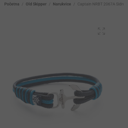
Početna
/
Old Skipper
/
Narukvice
/
Captain NRBT 2067A Sidro