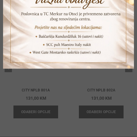
POVEZANI PROIZVODI
CITY NPLB 801A
CITY NPLB 802A
131,00
KM
131,00
KM
ODABERI OPCIJE
ODABERI OPCIJE