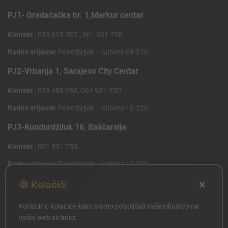
PJ1- Gradačačka br. 1,Merkur centar
Kontakt
: 033 615-707 , 061 931-750
Radno vrijeme:
Ponedjeljak – subota 09-21h
PJ2-Vrbanja 1, Sarajevo City Centar
Kontakt
: 033 489-598, 061 931-750
Radno vrijeme:
Ponedjeljak – subota 10-22h
PJ3-Kundurdžiluk 16, Baščarsija
Kontakt
: 061 931 750
Radno vrijeme:
Ponedjeljak – subota 10-22h
×
PJ4 West Gate,Mostarsko raskrsce 10 (Penny Plus
🍪 Kolačići
Centar)
Koristimo kolačiće kako bismo poboljšali vaše iskustvo na
Kontakt
: 061 931 750
našoj web stranici.