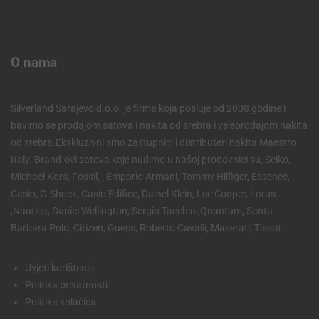
O nama
Silverland Sarajevo d.o.o. je firma koja posluje od 2008 godine i
bavimo se prodajom satova i nakita od srebra i veleprodajom nakita
od srebra.Ekskluzivni smo zastupnici i distributeri nakita Maestro
Italy. Brand-ovi satova koje nudimo u našoj prodavnici su, Seiko,
Michael Kors, Fossil, , Emporio Armani, Tommy Hilfiger, Essence,
Casio, G-Shock, Casio Edifice, Dainel Klein, Lee Cooper, Lorus
,Nautica, Daniel Wellington, Sergio Tacchini,Quantum, Santa
Barbara Polo, Citizen, Guess, Roberto Cavalli, Maserati, Tissot.
Uvjeti korištenja
Politika privatnosti
Politika kolačića