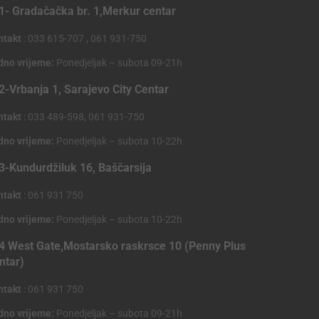
1- Gradačačka br. 1,Merkur centar
ntakt
: 033 615-707 , 061 931-750
dno vrijeme:
Ponedjeljak – subota 09-21h
2-Vrbanja 1, Sarajevo City Centar
ntakt
: 033 489-598, 061 931-750
dno vrijeme:
Ponedjeljak – subota 10-22h
3-Kundurdžiluk 16, Baščarsija
ntakt
: 061 931 750
dno vrijeme:
Ponedjeljak – subota 10-22h
4 West Gate,Mostarsko raskrsce 10 (Penny Plus
ntar)
ntakt
: 061 931 750
dno vrijeme:
Ponedjeljak – subota 09-21h