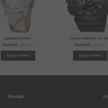
BURBERRY BU9022
CASIO G-SHOCK GA-110-1B
Original
Current
O
C
526,50
KM
282,60
KM
585,00
KM
314,00
KM
price
price
p
p
DODAJ U KORPU
DODAJ U KORPU
was:
is:
w
i
585,00 KM.
526,50 KM.
3
2
Kontakt
Po