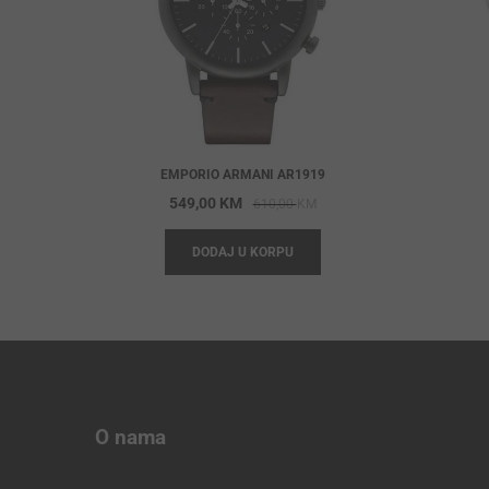
EMPORIO ARMANI AR1919
Original
Current
549,00
KM
610,00
KM
price
price
DODAJ U KORPU
was:
is:
610,00 KM.
549,00 KM.
O nama