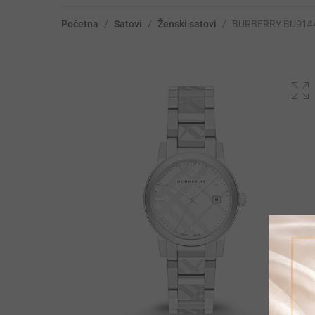
Početna
/
Satovi
/
Ženski satovi
/
BURBERRY BU914