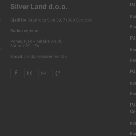
PJ
Silver Land d.o.o.
Ko
i
Sjedište
: Branilaca Šipa 39, 71000 Sarajevo
Ra
Radno vrijeme:
PJ
Ponedjeljak – petak 09-17h,
Subota: 09-15h
el
Ko
E mail:
prodaja@silverland.ba
Ra
PJ
Ko
Ra
PJ
Ce
Ko
Ra