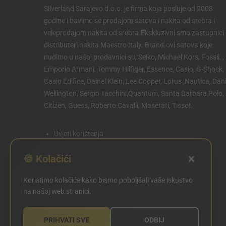
Silverland Sarajevo d.o.o. je firma koja posluje od 2008
godine i bavimo se prodajom satova i nakita od srebra i
veleprodajom nakita od srebra.Ekskluzivni smo zastupnici 
distributeri nakita Maestro Italy. Brand-ovi satova koje
nudimo u našoj prodavnici su, Seiko, Michael Kors, Fossil, ,
Emporio Armani, Tommy Hilfiger, Essence, Casio, G-Shock,
Casio Edifice, Dainel Klein, Lee Cooper, Lorus ,Nautica, Dani
Wellington, Sergio Tacchini,Quantum, Santa Barbara Polo,
Citizen, Guess, Roberto Cavalli, Maserati, Tissot.
Uvjeti korištenja
Politika privatnosti
×
🍪 Kolačići
Politika kolačića
Koristimo kolačiće kako bismo poboljšali vaše iskustvo
POSTAVKE KOLAČIĆA
na našoj web stranici.
PRIHVATI SVE
ODBIJ