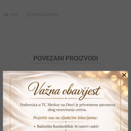
Print
Pošalji prijatelju
POVEZANI PROIZVODI
×