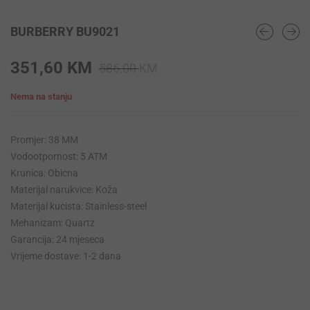
BURBERRY BU9021
Original
Current
351,60
KM
586,00
KM
price
price
Nema na stanju
was:
is:
586,00 KM.
351,60 KM.
Promjer: 38 MM
Vodootpornost: 5 ATM
Krunica: Obicna
Materijal narukvice: Koža
Materijal kucista: Stainless-steel
Mehanizam: Quartz
Garancija: 24 mjeseca
Vrijeme dostave: 1-2 dana