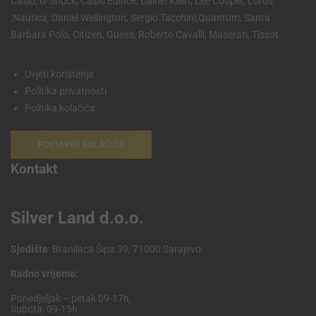
Casio, G-Shock, Casio Edifice, Dainel Klein, Lee Cooper, Lorus
,Nautica, Daniel Wellington, Sergio Tacchini,Quantum, Santa
Barbara Polo, Citizen, Guess, Roberto Cavalli, Maserati, Tissot.
Uvjeti korištenja
Politika privatnosti
Politika kolačića
POSTAVKE KOLAČIĆA
Kontakt
Silver Land d.o.o.
Sjedište
: Branilaca Šipa 39, 71000 Sarajevo
Radno vrijeme:
Ponedjeljak – petak 09-17h,
Subota: 09-15h