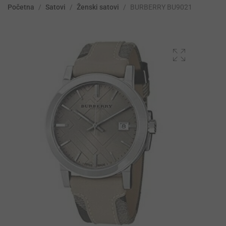
Početna
/
Satovi
/
Ženski satovi
/
BURBERRY BU9021