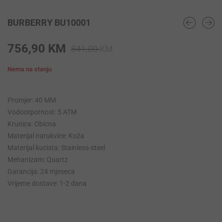
BURBERRY BU10001
Original
Current
756,90
KM
841,00
KM
price
price
Nema na stanju
was:
is:
841,00 KM.
756,90 KM.
Promjer: 40 MM
Vodootpornost: 5 ATM
Krunica: Obicna
Materijal narukvice: Koža
Materijal kucista: Stainless-steel
Mehanizam: Quartz
Garancija: 24 mjeseca
Vrijeme dostave: 1-2 dana