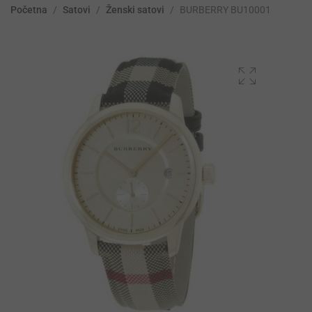
Početna
/
Satovi
/
Ženski satovi
/
BURBERRY BU10001