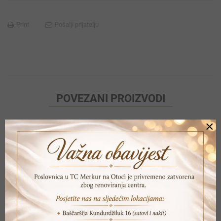
Print
Pošalji prijatelju
POVEZANI PROIZVODI
×