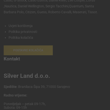
Casio, G-Shock, Casio Edifice, Dainel Klein, Lee Cooper, Lorus
,Nautica, Daniel Wellington, Sergio Tacchini,Quantum, Santa
Barbara Polo, Citizen, Guess, Roberto Cavalli, Maserati, Tissot.
Uvjeti korištenja
Politika privatnosti
Politika kolačića
POSTAVKE KOLAČIĆA
Kontakt
Silver Land d.o.o.
Sjedište
: Branilaca Šipa 39, 71000 Sarajevo
Radno vrijeme:
Ponedjeljak – petak 09-17h,
Subota: 09-15h