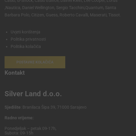
Casio, G-Shock, Casio Edifice, Dainel Klein, Lee Cooper, Lorus
,Nautica, Daniel Wellington, Sergio Tacchini,Quantum, Santa
Barbara Polo, Citizen, Guess, Roberto Cavalli, Maserati, Tissot.
Uvjeti korištenja
Politika privatnosti
Politika kolačića
POSTAVKE KOLAČIĆA
Kontakt
Silver Land d.o.o.
Sjedište
: Branilaca Šipa 39, 71000 Sarajevo
Radno vrijeme:
Ponedjeljak – petak 09-17h,
Subota: 09-15h