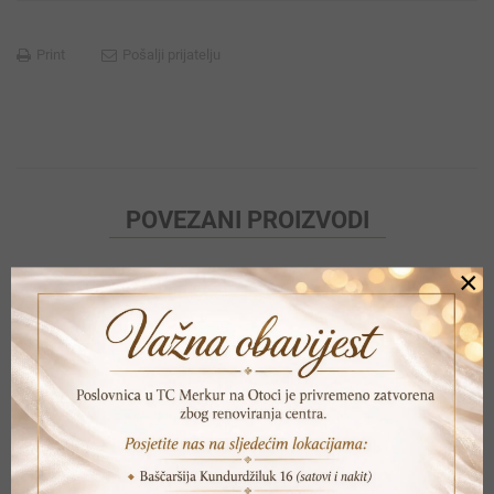
Print
Pošalji prijatelju
POVEZANI PROIZVODI
×